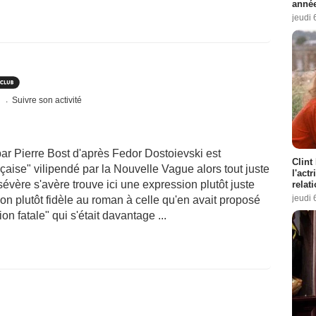
année
jeudi 
s
Suivre son activité
par Pierre Bost d'après Fedor Dostoievski est
Clint
çaise" vilipendé par la Nouvelle Vague alors tout juste
l'act
évère s'avère trouve ici une expression plutôt juste
relat
jeudi 
on plutôt fidèle au roman à celle qu'en avait proposé
 fatale" qui s'était davantage ...