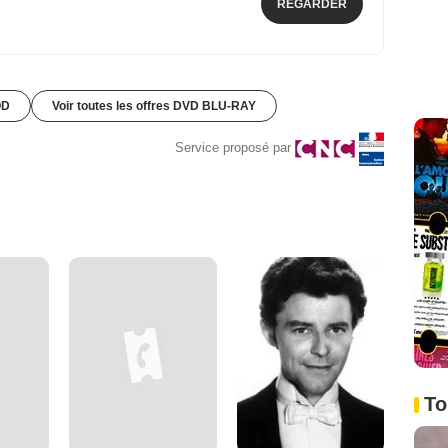
REGARDER
OD
Voir toutes les offres DVD BLU-RAY
Service proposé par
To