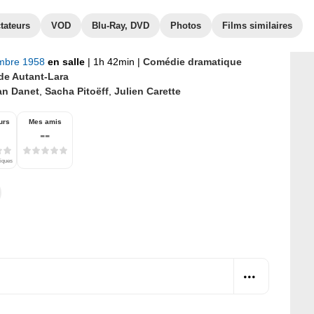
tateurs
VOD
Blu-Ray, DVD
Photos
Films similaires
mbre 1958
en salle
|
1h 42min
|
Comédie dramatique
de Autant-Lara
an Danet
,
Sacha Pitoëff
,
Julien Carette
urs
Mes amis
--
tiques