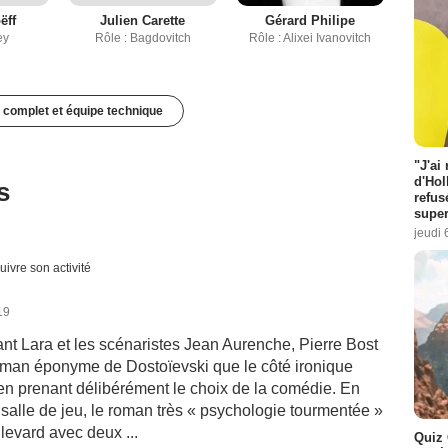
ëff
Julien Carette
Gérard Philipe
ey
Rôle : Bagdovitch
Rôle : Alixei Ivanovitch
 complet et équipe technique
"J'ai
d'Hol
s
refus
super
jeudi 
uivre son activité
19
nt Lara et les scénaristes Jean Aurenche, Pierre Bost
roman éponyme de Dostoïevski que le côté ironique
e en prenant délibérément le choix de la comédie. En
la salle de jeu, le roman très « psychologie tourmentée »
levard avec deux ...
Quiz 