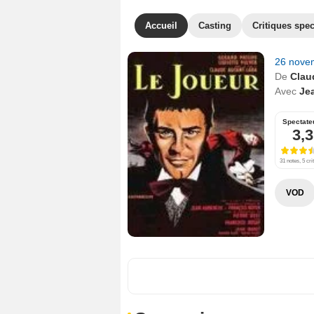
Accueil
Casting
Critiques spec
26 nove
De
Clau
Avec
Je
Spectate
3,3
31 notes, 5 cri
VOD