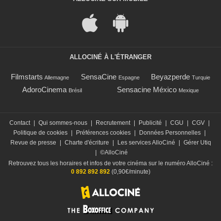
ALLOCINÉ À L'ÉTRANGER
Filmstarts
SensaCine
Beyazperde
Allemagne
Espagne
Turquie
AdoroCinema
Sensacine México
Brésil
Mexique
Contact
|
Qui sommes-nous
|
Recrutement
|
Publicité
|
CGU
|
CGV
|
Politique de cookies
|
Préférences cookies
|
Données Personnelles
|
Revue de presse
|
Charte d'écriture
|
Les services AlloCiné
|
Gérer Utiq
|
©AlloCiné
Retrouvez tous les horaires et infos de votre cinéma sur le numéro AlloCiné :
0 892 892 892
(0,90€/minute)