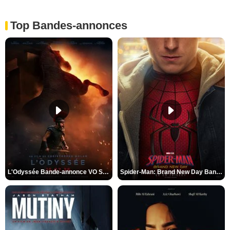
Top Bandes-annonces
L'Odyssée Bande-annonce VO STFR
Spider-Man: Brand New Day Bande-annonce VO STFR