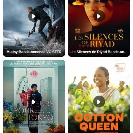
Mutiny Bande-annonce VO STFR
Les Silences de Riyad Bande-annonce VO STFR