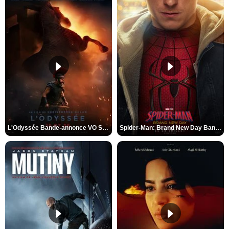
L'Odyssée Bande-annonce VO STFR
Spider-Man: Brand New Day Bande-annonce VO STFR