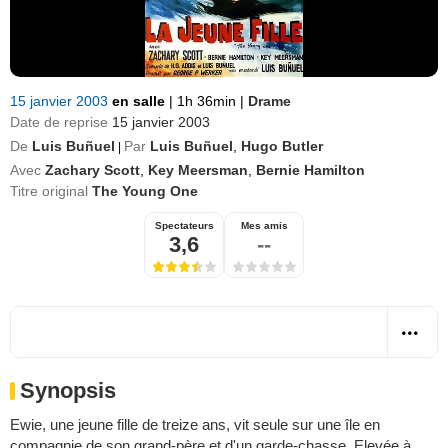
15 janvier 2003
en salle
|
1h 36min
|
Drame
Date de reprise
15 janvier 2003
De
Luis Buñuel
Par
Luis Buñuel
,
Hugo Butler
|
Avec
Zachary Scott
,
Key Meersman
,
Bernie Hamilton
Titre original
The Young One
Spectateurs
Mes amis
3,6
--
Synopsis
Ewie, une jeune fille de treize ans, vit seule sur une île en
compagnie de son grand-père et d'un garde-chasse. Elevée à