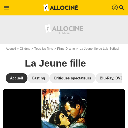
profil
menu
search
Accueil
Cinéma
Tous les films
Films Drame
La Jeune fille de Luis Buñuel
La Jeune fille
Accueil
Casting
Critiques spectateurs
Blu-Ray, DVD