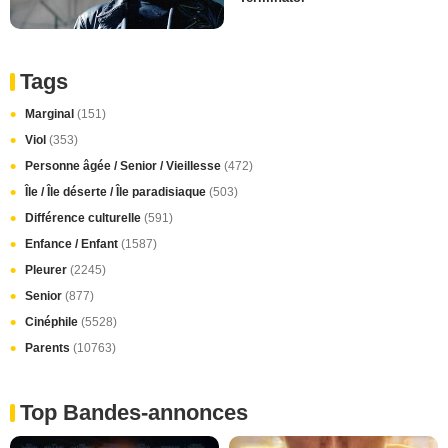
Tags
Marginal
(151)
Viol
(353)
Personne âgée / Senior / Vieillesse
(472)
Île / Île déserte / Île paradisiaque
(503)
Différence culturelle
(591)
Enfance / Enfant
(1587)
Pleurer
(2245)
Senior
(877)
Cinéphile
(5528)
Parents
(10763)
Top Bandes-annonces