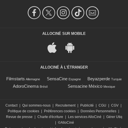
ALLOCINÉ SUR MOBILE
ALLOCINÉ À L'ÉTRANGER
Filmstarts
SensaCine
Beyazperde
Allemagne
Espagne
Turquie
AdoroCinema
Sensacine México
Brésil
Mexique
Contact
|
Qui sommes-nous
|
Recrutement
|
Publicité
|
CGU
|
CGV
|
Politique de cookies
|
Préférences cookies
|
Données Personnelles
|
Revue de presse
|
Charte d'écriture
|
Les services AlloCiné
|
Gérer Utiq
|
©AlloCiné