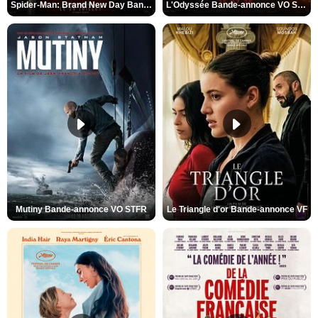
Spider-Man: Brand New Day Bande-annonce VO STFR
L'Odyssée Bande-annonce VO STFR
Mutiny Bande-annonce VO STFR
Le Triangle d'or Bande-annonce VF