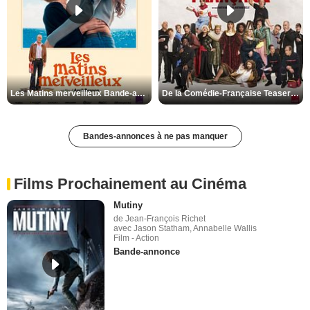
Les Matins merveilleux Bande-annonce VF
De la Comédie-Française Teaser VF
Bandes-annonces à ne pas manquer
Films Prochainement au Cinéma
Mutiny
de Jean-François Richet
avec Jason Statham, Annabelle Wallis
Film - Action
Bande-annonce