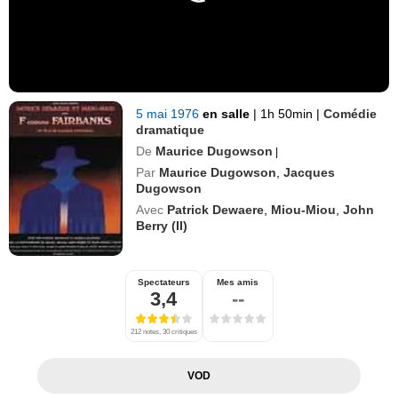
5 mai 1976
en salle
|
1h 50min
|
Comédie
dramatique
De
Maurice Dugowson
|
Par
Maurice Dugowson
,
Jacques
Dugowson
Avec
Patrick Dewaere
,
Miou-Miou
,
John
Berry (II)
Spectateurs
Mes amis
3,4
--
212 notes, 30 critiques
VOD