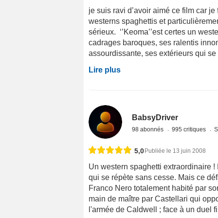
je suis ravi d’avoir aimé ce film car j
westerns spaghettis et particulièrem
sérieux. ‘’Keoma’’est certes un west
cadrages baroques, ses ralentis inno
assourdissante, ses extérieurs qui se 
Lire plus
BabsyDriver
98 abonnés
995 critiques
S
5,0
Publiée le 13 juin 2008
Un western spaghetti extraordinaire 
qui se répète sans cesse. Mais ce défau
Franco Nero totalement habité par so
main de maître par Castellari qui op
l'armée de Caldwell ; face à un duel fi