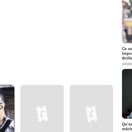
Ce so
Impos
thrill
vendr
Qu’es
méch