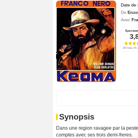
Date de 
De
Enzo 
Avec
Fr
Spectat
3,
160 notes, 45 c
Synopsis
Dans une region ravagee par la peste,
comptes avec ses trois demi-freres.