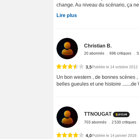
change. Au niveau du scénario, ça ne
Lire plus
Christian B.
20 abonnés
696 critiques
S
3,5
Publiée le 14 octobre 2012
Un bon western , de bonnes scènes ,
belles gueules et une histoire .......d
TTNOUGAT
703 abonnés
2 530 critiques
4,0
Publiée le 14 janvier 2016