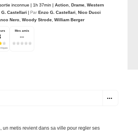
sortie inconnue
|
1h 37min
|
Action
,
Drame
,
Western
G. Castellari
Par
Enzo G. Castellari
,
Nico Ducci
|
anco Nero
,
Woody Strode
,
William Berger
eurs
Mes amis
8
--
ritiques
 un metis revient dans sa ville pour regler ses