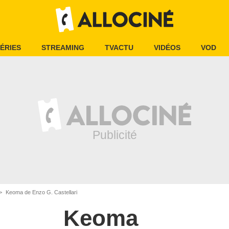
ÉRIES
STREAMING
TVACTU
VIDÉOS
VOD
Keoma de Enzo G. Castellari
Keoma