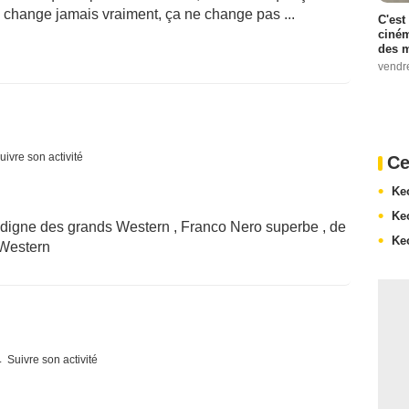
 change jamais vraiment, ça ne change pas ...
C'est
ciném
des m
vendr
uivre son activité
Ce
Ke
Ke
 digne des grands Western , Franco Nero superbe , de
Ke
e Western
Suivre son activité