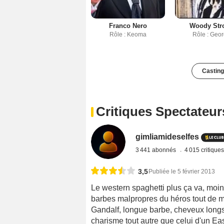
Franco Nero
Woody Str
Rôle : Keoma
Rôle : Geo
Casting
Critiques Spectateur
gimliamideselfes
3 441 abonnés
4 015 critique
3,5
Publiée le 5 février 2013
Le western spaghetti plus ça va, moins 
barbes malpropres du héros tout de m
Gandalf, longue barbe, cheveux longs, 
charisme tout autre que celui d'un Ea