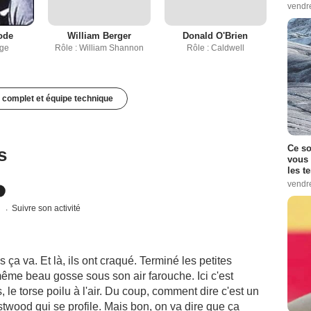
vendr
ode
William Berger
Donald O'Brien
rge
Rôle : William Shannon
Rôle : Caldwell
 complet et équipe technique
Ce so
s
vous 
les t
vendr
s
Suivre son activité
ça va. Et là, ils ont craqué. Terminé les petites
ême beau gosse sous son air farouche. Ici c'est
le torse poilu à l'air. Du coup, comment dire c'est un
stwood qui se profile. Mais bon, on va dire que ça