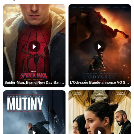
Spider-Man: Brand New Day Bande-annonce VO STFR
L'Odyssée Bande-annonce VO STFR