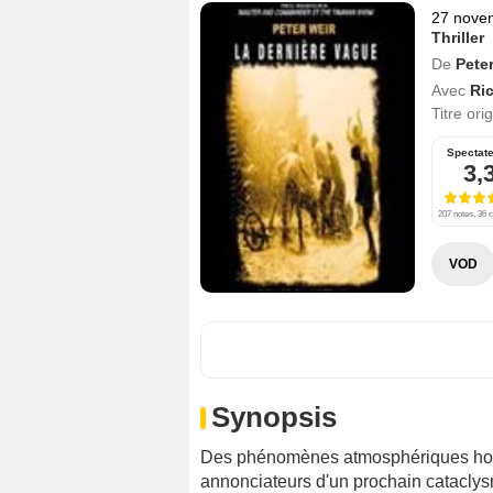
27 nove
Thriller
De
Pete
Avec
Ri
Titre ori
Spectat
3,
207 notes, 36 c
VOD
Synopsis
Des phénomènes atmosphériques hors-
annonciateurs d'un prochain cataclys