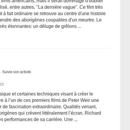
 films américains, mais il serait dommage d'oublier
lisé, entre autres, "La dernière vague". Ce film très
 à fait ordinaire se retrouve au centre d'une histoire
éfendre des aborigènes coupables d'un meurtre. Le
rès étonnantes: un déluge de grêlons ...
Suivre son activité
020
ique et certaines techniques visant à créer le
re à l’un de ces premiers films de Peter Weir une
 de fascination extraordinaire. Qualités venant,
borigènes qui crèvent littéralement l’écran. Richard
s performances de sa carrière. Une ...