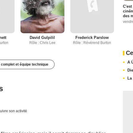
C'est
ciném
des m
vendr
nett
David Gulpilil
Frederick Parslow
Burton
Rôle : Chris Lee
Rôle : Révérend Burton
Ce
A 
 complet et équipe technique
Die
La
s
uivre son activité