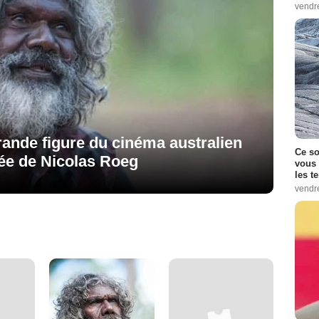
vendr
grande figure du cinéma australien
Ce so
ée de Nicolas Roeg
vous 
les t
vendr