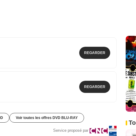
REGARDER
REGARDER
OD
Voir toutes les offres DVD BLU-RAY
To
Service proposé par