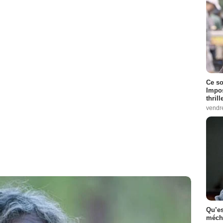
Ce so
Impos
thrill
vendr
Qu’es
méch