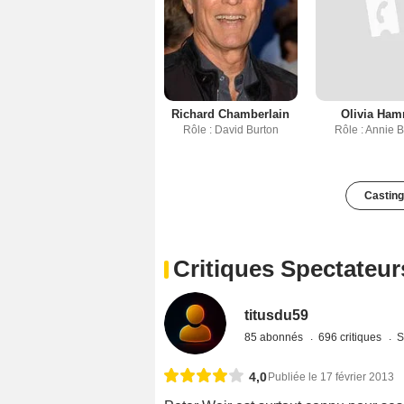
Richard Chamberlain
Olivia Ham
Rôle : David Burton
Rôle : Annie 
Casting
Critiques Spectateur
titusdu59
85 abonnés
696 critiques
S
4,0
Publiée le 17 février 2013