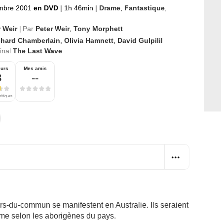
mbre 2001
en DVD
|
1h 46min
|
Drame
,
Fantastique
,
r Weir
Par
Peter Weir
,
Tony Morphett
|
chard Chamberlain
,
Olivia Hamnett
,
David Gulpilil
ginal
The Last Wave
eurs
Mes amis
3
--
ritiques
du-commun se manifestent en Australie. Ils seraient
me selon les aborigènes du pays.