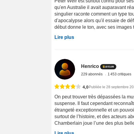
Peter Weir est surtout connu pour ses
qu'en Australie il avait auparavant réa
singulier raconte comment un type tout
d'apocalypse alors qu'il essaie de d
début donne le ton, avec ses images t
Lire plus
Henrico
229 abonnés
1 453 critiques
4,0
Publiée le 28 septembre 2
On peut trouver très dépassées la mus
suspense. Il faut cependant reconnaît
étrangeté exceptionnelle et un pouvoir
surtout de l’histoire, et des acteurs a
Chamberlain joue l’une des plus belle
Lire plus