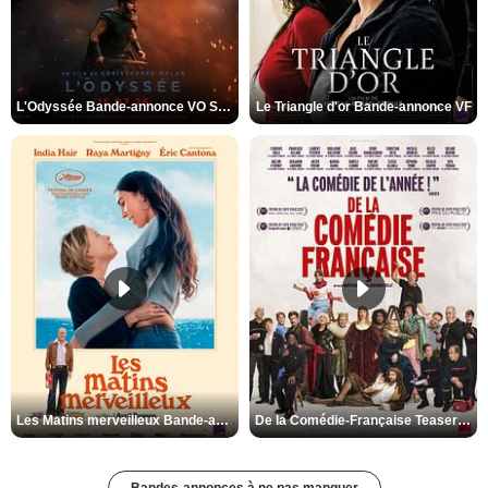
L'Odyssée Bande-annonce VO STFR
Le Triangle d'or Bande-annonce VF
Les Matins merveilleux Bande-annonce VF
De la Comédie-Française Teaser VF
Bandes-annonces à ne pas manquer