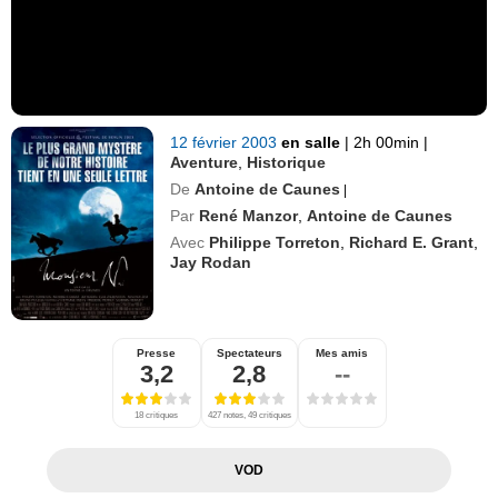
12 février 2003
en salle
|
2h 00min
|
Aventure
,
Historique
De
Antoine de Caunes
|
Par
René Manzor
,
Antoine de Caunes
Avec
Philippe Torreton
,
Richard E. Grant
,
Jay Rodan
Presse
Spectateurs
Mes amis
3,2
2,8
--
18 critiques
427 notes, 49 critiques
VOD