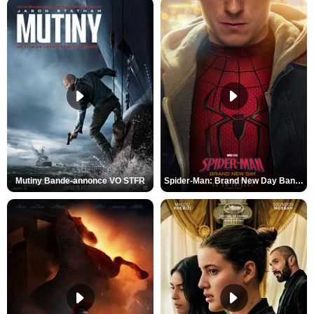
Mutiny Bande-annonce VO STFR
Spider-Man: Brand New Day Bande-annonce VO STFR