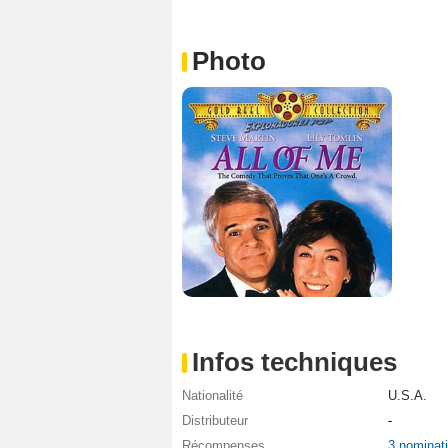
Photo
Infos techniques
Nationalité
U.S.A.
Distributeur
-
Récompenses
3 nominat