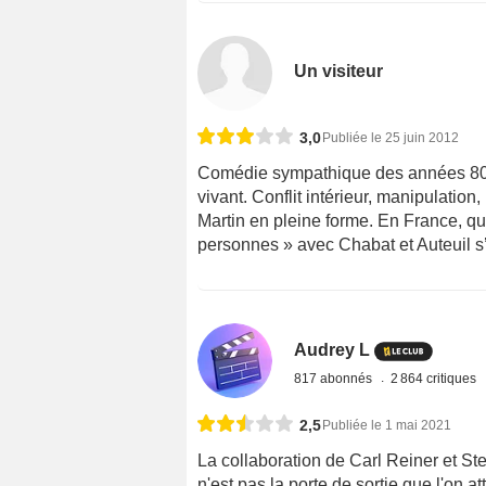
Un visiteur
3,0
Publiée le 25 juin 2012
Comédie sympathique des années 80. 
vivant. Conflit intérieur, manipulatio
Martin en pleine forme. En France, q
personnes » avec Chabat et Auteuil s
Audrey L
817 abonnés
2 864 critiques
2,5
Publiée le 1 mai 2021
La collaboration de Carl Reiner et St
n'est pas la porte de sortie que l'on a