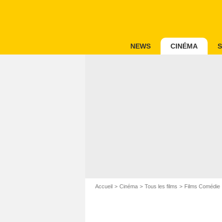
NEWS
CINÉMA
S
Accueil
Cinéma
Tous les films
Films Comédie