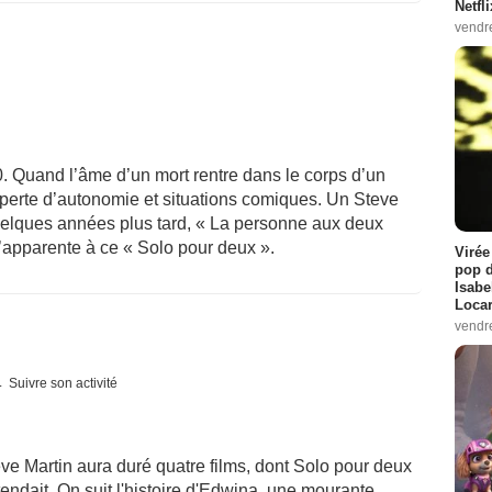
Netfl
vendr
Quand l’âme d’un mort rentre dans le corps d’un
n, perte d’autonomie et situations comiques. Un Steve
uelques années plus tard, « La personne aux deux
’apparente à ce « Solo pour deux ».
Virée
pop d
Isabe
Loca
vendr
Suivre son activité
eve Martin aura duré quatre films, dont Solo pour deux
ttendait. On suit l'histoire d'Edwina, une mourante