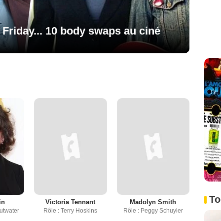
y Friday... 10 body swaps au ciné
To
in
Victoria Tennant
Madolyn Smith
utwater
Rôle : Terry Hoskins
Rôle : Peggy Schuyler