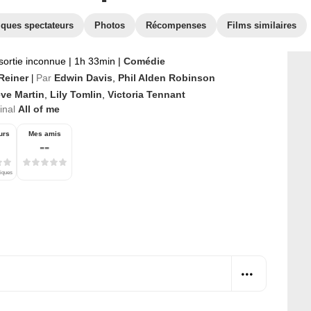
iques spectateurs
Photos
Récompenses
Films similaires
sortie inconnue
|
1h 33min
|
Comédie
 Reiner
Par
Edwin Davis
,
Phil Alden Robinson
|
eve Martin
,
Lily Tomlin
,
Victoria Tennant
ginal
All of me
urs
Mes amis
--
tiques