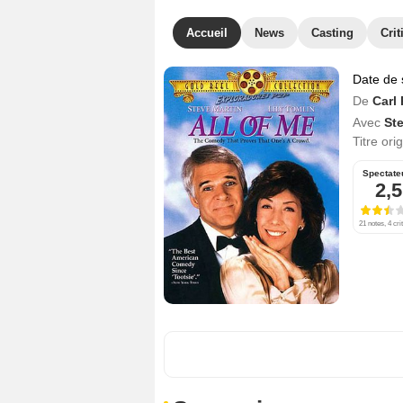
Accueil
News
Casting
Crit
Date de 
De
Carl
Avec
St
Titre ori
Spectate
2,5
21 notes, 4 cri