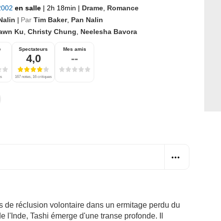
 2002
en salle
|
2h 18min
|
Drame
,
Romance
Nalin
Par
Tim Baker
,
Pan Nalin
|
awn Ku
,
Christy Chung
,
Neelesha Bavora
e
Spectateurs
Mes amis
4,0
--
es
167 notes, 16 critiques
ours de réclusion volontaire dans un ermitage perdu du
 l'Inde, Tashi émerge d'une transe profonde. Il