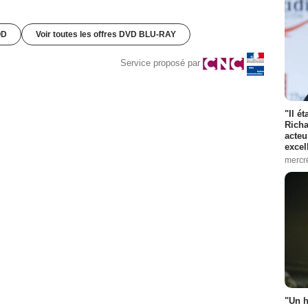
OD
Voir toutes les offres DVD BLU-RAY
Service proposé par
"Il é
Richa
acteu
excel
mercr
"Un h