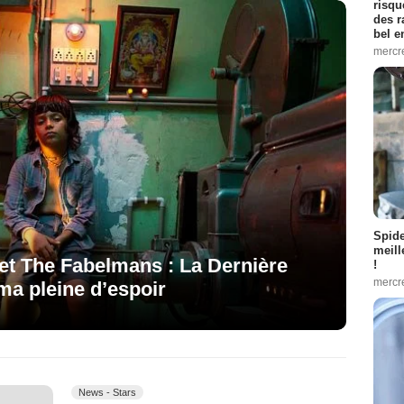
risqu
des r
bel 
mercr
Spid
meill
t The Fabelmans : La Dernière
!
mercr
ma pleine d’espoir
News - Stars