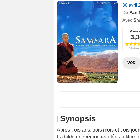
30 avril
De
Pan 
Avec
Sh
Press
3,3
18 critiqu
VOD
Synopsis
Après trois ans, trois mois et trois j
Ladakh, une région reculée au Nord de