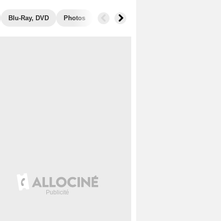
Blu-Ray, DVD
Photos
Secrets de tournage
Films similair