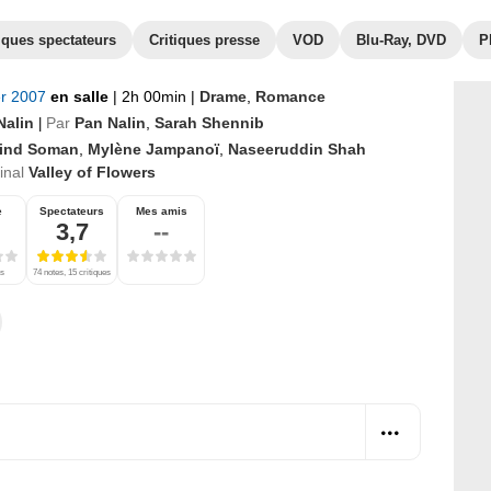
iques spectateurs
Critiques presse
VOD
Blu-Ray, DVD
P
er 2007
en salle
|
2h 00min
|
Drame
,
Romance
Nalin
Par
Pan Nalin
,
Sarah Shennib
|
lind Soman
,
Mylène Jampanoï
,
Naseeruddin Shah
ginal
Valley of Flowers
e
Spectateurs
Mes amis
3,7
--
es
74 notes, 15 critiques