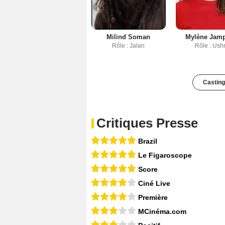
Milind Soman
Mylène Jam
Rôle : Jalan
Rôle : Ush
Casting
Critiques Presse
Brazil
Le Figaroscope
Score
Ciné Live
Première
MCinéma.com