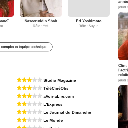
année
jeudi 
panoï
Naseeruddin Shah
Eri Yoshimoto
na
Rôle : Yeti
Rôle : Suyuri
 complet et équipe technique
Clint
l'act
relat
Studio Magazine
jeudi 
TéléCinéObs
aVoir-aLire.com
L'Express
Le Journal du Dimanche
Le Monde