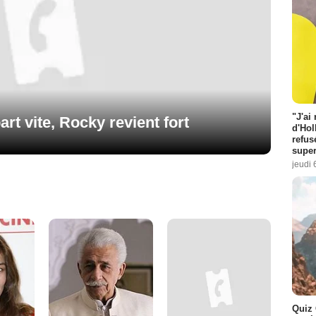
"J'ai
rt vite, Rocky revient fort
d'Hol
refus
super
jeudi 
Quiz 