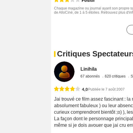
Positif
Chaque magazine ou journal ayant son propre sys
de AlloCiné, de 1 à 5 étoiles. Retrouvez plus d'i
Critiques Spectateur
Linihila
67 abonnés
620 critiques
S
4,0
Publiée le 7 août 2007
Jai trouvé ce film assez fascinant : l
absolument fabuleux ) ou leur absence
curieux comprendront bientôt ;o) ), l
La façon dont le personnage principal
même si je dois avouer que jai cru en