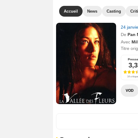
Accueil
News
Casting
Crit
24 janvi
De
Pan 
Avec
Mi
Titre ori
Press
3,3
14 critiqu
VOD