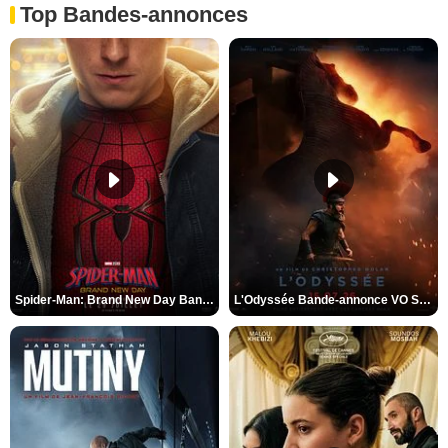
Top Bandes-annonces
Spider-Man: Brand New Day Bande-annonce VO STFR
L'Odyssée Bande-annonce VO STFR