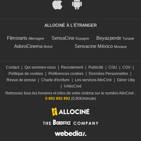
ALLOCINÉ À L'ÉTRANGER
Filmstarts
SensaCine
Beyazperde
Allemagne
Espagne
Turquie
AdoroCinema
Sensacine México
Brésil
Mexique
Contact
|
Qui sommes-nous
|
Recrutement
|
Publicité
|
CGU
|
CGV
|
Politique de cookies
|
Préférences cookies
|
Données Personnelles
|
Revue de presse
|
Charte d'écriture
|
Les services AlloCiné
|
Gérer Utiq
|
©AlloCiné
Retrouvez tous les horaires et infos de votre cinéma sur le numéro AlloCiné :
0 892 892 892
(0,90€/minute)