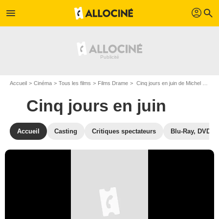
profil
menu
search
Accueil
Cinéma
Tous les films
Films Drame
Cinq jours en juin de Michel Legrand
Cinq jours en juin
Accueil
Casting
Critiques spectateurs
Blu-Ray, DVD