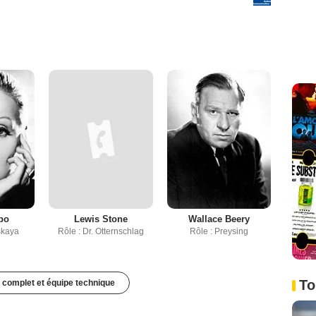
bo
Lewis Stone
Wallace Beery
skaya
Rôle : Dr. Otternschlag
Rôle : Preysing
To
 complet et équipe technique