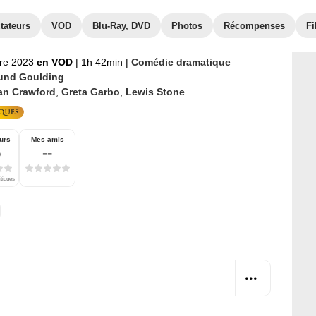
tateurs
VOD
Blu-Ray, DVD
Photos
Récompenses
Fi
re 2023
en VOD
|
1h 42min
|
Comédie dramatique
nd Goulding
an Crawford
,
Greta Garbo
,
Lewis Stone
urs
Mes amis
5
--
itiques