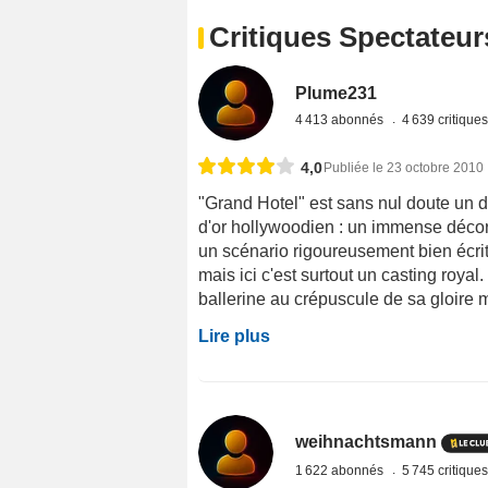
Critiques Spectateur
Plume231
4 413 abonnés
4 639 critique
4,0
Publiée le 23 octobre 2010
"Grand Hotel" est sans nul doute un d
d'or hollywoodien : un immense décor
un scénario rigoureusement bien écrit 
mais ici c'est surtout un casting roya
ballerine au crépuscule de sa gloire ma
Lire plus
weihnachtsmann
1 622 abonnés
5 745 critique