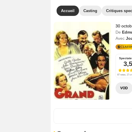
Accueil
Casting
Critiques spec
30 octob
De
Edmu
Avec
Jo
Spectate
3,
87 notes, 17 cr
VOD