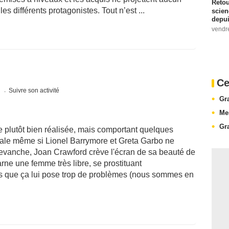
Retou
s différents protagonistes. Tout n’est ...
scien
depui
vendr
Ce
s
Suivre son activité
Gr
Me
Gr
plutôt bien réalisée, mais comportant quelques
trale même si Lionel Barrymore et Greta Garbo ne
evanche, Joan Crawford crève l'écran de sa beauté de
arne une femme très libre, se prostituant
s que ça lui pose trop de problèmes (nous sommes en