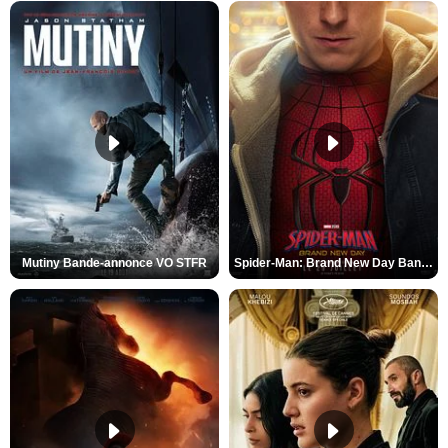
Mutiny Bande-annonce VO STFR
Spider-Man: Brand New Day Bande-annonce VO STFR