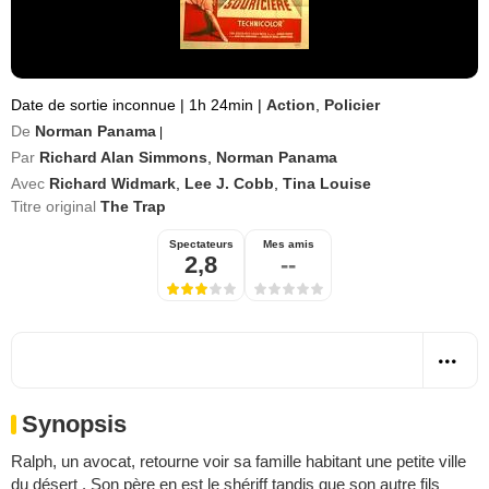
Date de sortie inconnue
|
1h 24min
|
Action
,
Policier
De
Norman Panama
|
Par
Richard Alan Simmons
,
Norman Panama
Avec
Richard Widmark
,
Lee J. Cobb
,
Tina Louise
Titre original
The Trap
Spectateurs
Mes amis
2,8
--
Synopsis
Ralph, un avocat, retourne voir sa famille habitant une petite ville
du désert . Son père en est le shériff tandis que son autre fils