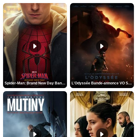
Spider-Man: Brand New Day Bande-annonce VO STFR
L'Odyssée Bande-annonce VO STFR