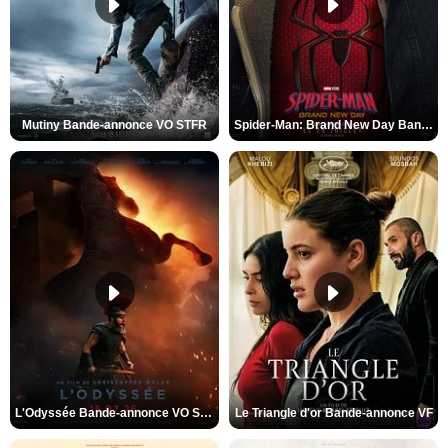
Mutiny Bande-annonce VO STFR
Spider-Man: Brand New Day Bande-annonce VO STFR
L'Odyssée Bande-annonce VO STFR
Le Triangle d'or Bande-annonce VF