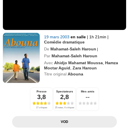
19 mars 2003
en salle
|
1h 21min
|
Comédie dramatique
De
Mahamat-Saleh Haroun
|
Par
Mahamat-Saleh Haroun
Avec
Ahidjo Mahamat Moussa
,
Hamza
Moctar Aguid
,
Zara Haroun
Titre original
Abouna
Presse
Spectateurs
Mes amis
3,8
2,8
--
17 critiques
25 notes, 4 critiques
VOD