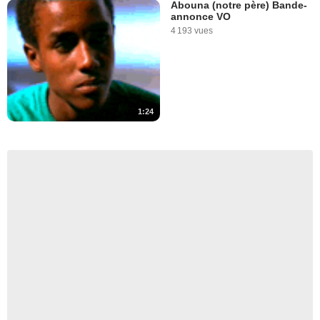
Abouna (notre père) Bande-
annonce VO
4 193 vues
1:24