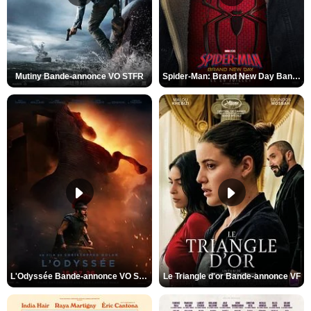
Mutiny Bande-annonce VO STFR
Spider-Man: Brand New Day Bande-annonce VO STFR
L'Odyssée Bande-annonce VO STFR
Le Triangle d'or Bande-annonce VF