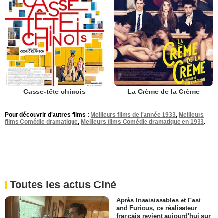
Casse-tête chinois
La Crème de la Crème
Pour découvrir d'autres films :
Meilleurs films de l'année 1933
,
Meilleurs
films Comédie dramatique
,
Meilleurs films Comédie dramatique en 1933
.
Toutes les actus Ciné
Après Insaisissables et Fast
and Furious, ce réalisateur
français revient aujourd'hui sur