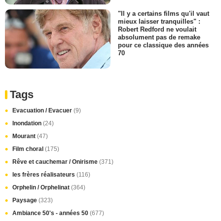
"Il y a certains films qu'il vaut
mieux laisser tranquilles" :
Robert Redford ne voulait
absolument pas de remake
pour ce classique des années
70
Tags
Evacuation / Evacuer
(9)
Inondation
(24)
Mourant
(47)
Film choral
(175)
Rêve et cauchemar / Onirisme
(371)
les frères réalisateurs
(116)
Orphelin / Orphelinat
(364)
Paysage
(323)
Ambiance 50's - années 50
(677)