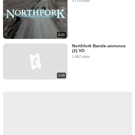
3 714 vues
2:21
Northfork Bande-annonce
(2) VO
1 462 vues
2:20