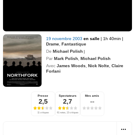
19 novembre 2003
en salle
|
1h 40min
|
Drame
,
Fantastique
De
Michael Polish
|
Par
Mark Polish
,
Michael Polish
Avec
James Woods
,
Nick Nolte
,
Claire
Forlani
Presse
Spectateurs
Mes amis
2,5
2,7
--
11 critiques
61 notes, 13 critiques