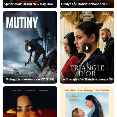
Spider-Man: Brand New Day Bande-annonce VO STFR
L'Odyssée Bande-annonce VO STFR
Mutiny Bande-annonce VO STFR
Le Triangle d'or Bande-annonce VF