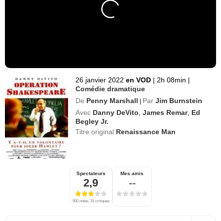
26 janvier 2022
en VOD
|
2h 08min
|
Comédie dramatique
De
Penny Marshall
Par
Jim Burnstein
|
Avec
Danny DeVito
,
James Remar
,
Ed
Begley Jr.
Titre original
Renaissance Man
Spectateurs
Mes amis
2,9
--
500 notes, 31 critiques