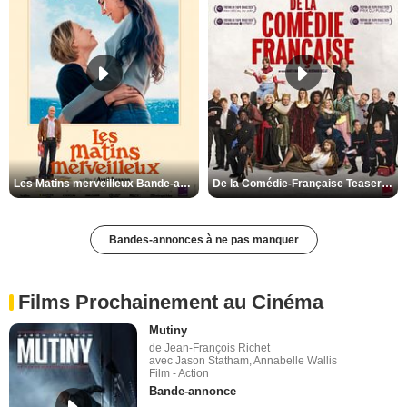
Les Matins merveilleux Bande-annonce VF
De la Comédie-Française Teaser VF
Bandes-annonces à ne pas manquer
Films Prochainement au Cinéma
Mutiny
de Jean-François Richet
avec Jason Statham, Annabelle Wallis
Film - Action
Bande-annonce