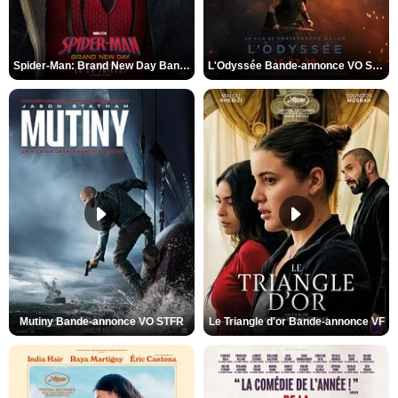
Spider-Man: Brand New Day Bande-annonce VO STFR
L'Odyssée Bande-annonce VO STFR
Mutiny Bande-annonce VO STFR
Le Triangle d'or Bande-annonce VF