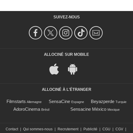
SUIVEZ-NOUS
ALLOCINÉ SUR MOBILE
ALLOCINÉ À L'ÉTRANGER
Filmstarts
SensaCine
Beyazperde
Allemagne
Espagne
Turquie
AdoroCinema
Sensacine México
Brésil
Mexique
Contact
|
Qui sommes-nous
|
Recrutement
|
Publicité
|
CGU
|
CGV
|