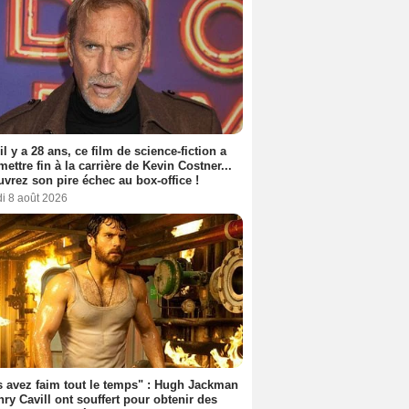
 il y a 28 ans, ce film de science-fiction a
 mettre fin à la carrière de Kevin Costner...
vrez son pire échec au box-office !
i 8 août 2026
 avez faim tout le temps" : Hugh Jackman
nry Cavill ont souffert pour obtenir des