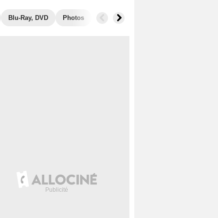
Blu-Ray, DVD
Photos
Musique
Secrets de tournage
B