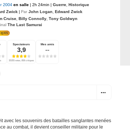
er 2004
en salle
|
2h 24min
|
Guerre
,
Historique
rd Zwick
Par
John Logan
,
Edward Zwick
|
m Cruise
,
Billy Connolly
,
Tony Goldwyn
ginal
The Last Samurai
e
Spectateurs
Mes amis
3,9
--
es
35355 notes, 858 critiques
vit avec les souvenirs des batailles sanglantes menées
ce au combat, il devient conseiller militaire pour le