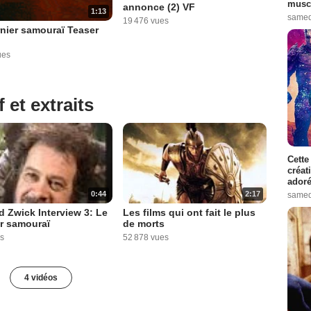
muscl
annonce (2) VF
1:13
samed
19 476 vues
nier samouraï Teaser
ues
 et extraits
Cette
créat
adoré
0:44
2:17
samed
 Zwick Interview 3: Le
Les films qui ont fait le plus
r samouraï
de morts
s
52 878 vues
4 vidéos