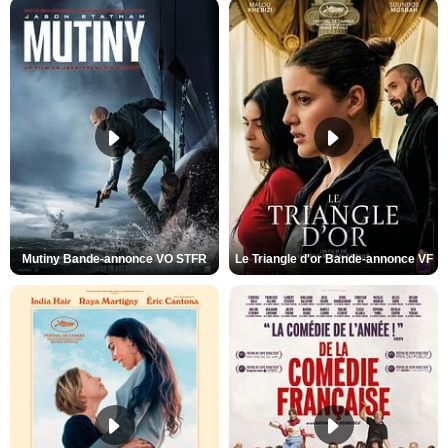
Mutiny Bande-annonce VO STFR
Le Triangle d'or Bande-annonce VF