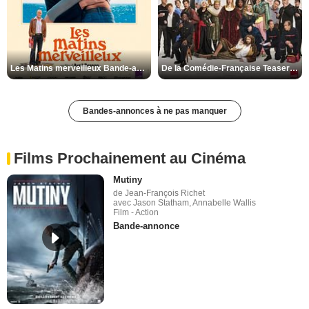
Les Matins merveilleux Bande-annonce VF
De la Comédie-Française Teaser VF
Bandes-annonces à ne pas manquer
Films Prochainement au Cinéma
Mutiny
de Jean-François Richet
avec Jason Statham, Annabelle Wallis
Film - Action
Bande-annonce