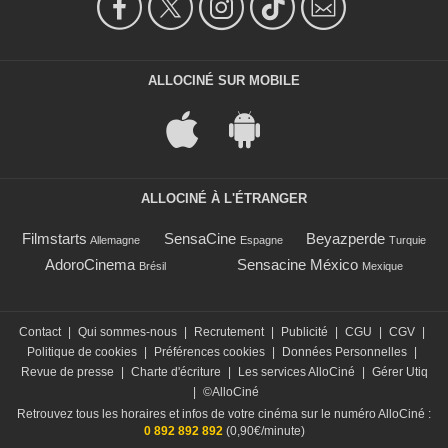
ALLOCINÉ SUR MOBILE
ALLOCINÉ À L'ÉTRANGER
Filmstarts
SensaCine
Beyazperde
Allemagne
Espagne
Turquie
AdoroCinema
Sensacine México
Brésil
Mexique
Contact
|
Qui sommes-nous
|
Recrutement
|
Publicité
|
CGU
|
CGV
|
Politique de cookies
|
Préférences cookies
|
Données Personnelles
|
Revue de presse
|
Charte d'écriture
|
Les services AlloCiné
|
Gérer Utiq
|
©AlloCiné
Retrouvez tous les horaires et infos de votre cinéma sur le numéro AlloCiné :
0 892 892 892
(0,90€/minute)