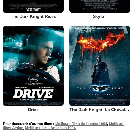
The Dark Knight Rises
Skyfall
Drive
The Dark Knight, Le Chevalier Noir
Pour découvrir d'autres films :
Meilleurs films de l'année 1994
,
Meilleurs
films Action
,
Meilleurs films Action en 1994
.