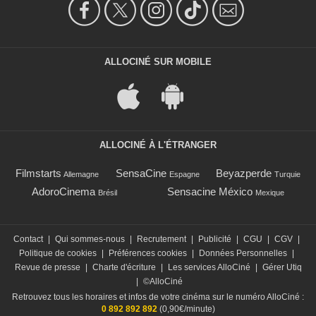
ALLOCINÉ SUR MOBILE
ALLOCINÉ À L'ÉTRANGER
Filmstarts
SensaCine
Beyazperde
Allemagne
Espagne
Turquie
AdoroCinema
Sensacine México
Brésil
Mexique
Contact
|
Qui sommes-nous
|
Recrutement
|
Publicité
|
CGU
|
CGV
|
Politique de cookies
|
Préférences cookies
|
Données Personnelles
|
Revue de presse
|
Charte d'écriture
|
Les services AlloCiné
|
Gérer Utiq
|
©AlloCiné
Retrouvez tous les horaires et infos de votre cinéma sur le numéro AlloCiné :
0 892 892 892
(0,90€/minute)