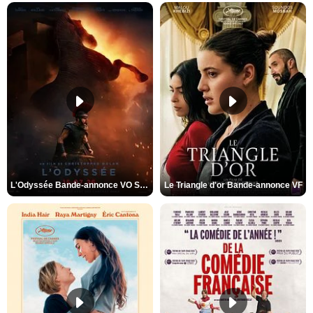
L'Odyssée Bande-annonce VO STFR
Le Triangle d'or Bande-annonce VF