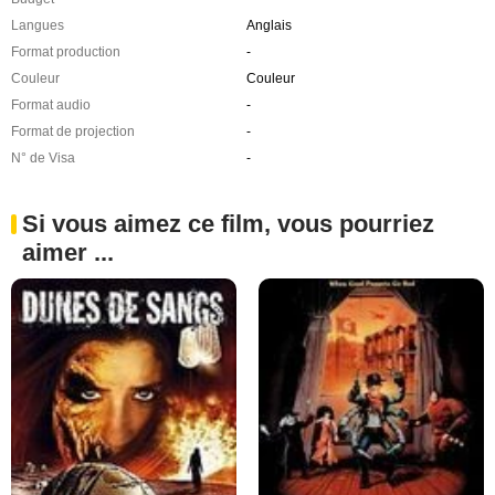
Langues
Anglais
Format production
-
Couleur
Couleur
Format audio
-
Format de projection
-
N° de Visa
-
Si vous aimez ce film, vous pourriez
aimer ...