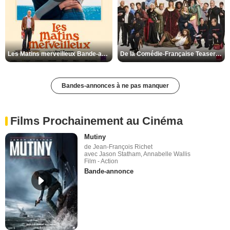
Les Matins merveilleux Bande-annonce VF
De la Comédie-Française Teaser VF
Bandes-annonces à ne pas manquer
Films Prochainement au Cinéma
Mutiny
de Jean-François Richet
avec Jason Statham, Annabelle Wallis
Film - Action
Bande-annonce