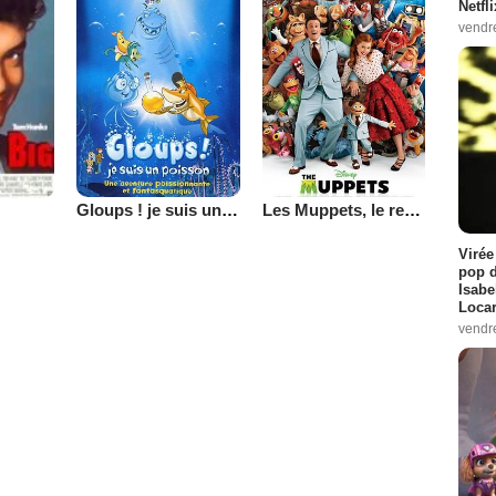
Netfl
vendr
Gloups ! je suis un poisson
Les Muppets, le retour
Virée
pop d
Isabe
Loca
vendr