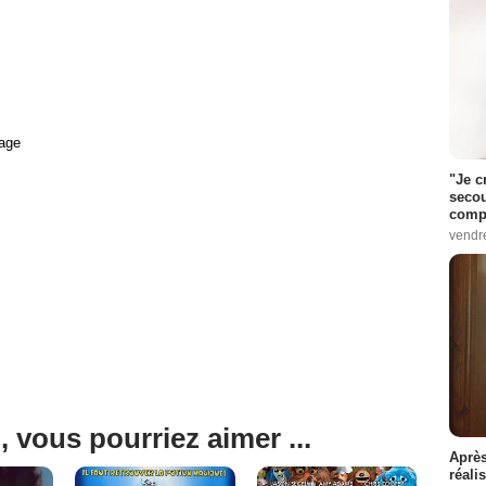
age
"Je c
secou
compo
vendr
, vous pourriez aimer ...
Après
réali