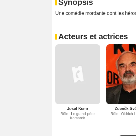
Synopsis
Une comédie mordante dont les héros s
Acteurs et actrices
Josef Kemr
Zdeněk Svě
Rôle : Le grand-père
Rôle : Oldrich 
Komarek