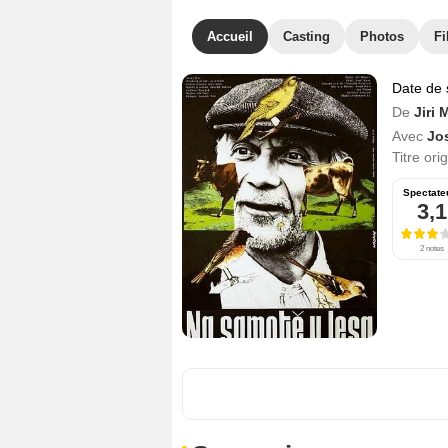
Accueil
Casting
Photos
Fi
Date de 
De
Jiri 
Avec
Jo
Titre ori
Spectate
3,1
2 notes