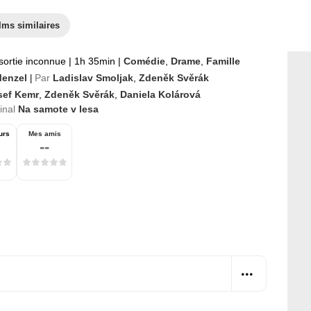
lms similaires
sortie inconnue
|
1h 35min
|
Comédie
,
Drame
,
Famille
Menzel
Par
Ladislav Smoljak
,
Zdeněk Svěrák
|
sef Kemr
,
Zdeněk Svěrák
,
Daniela Kolárová
ginal
Na samote v lesa
urs
Mes amis
--