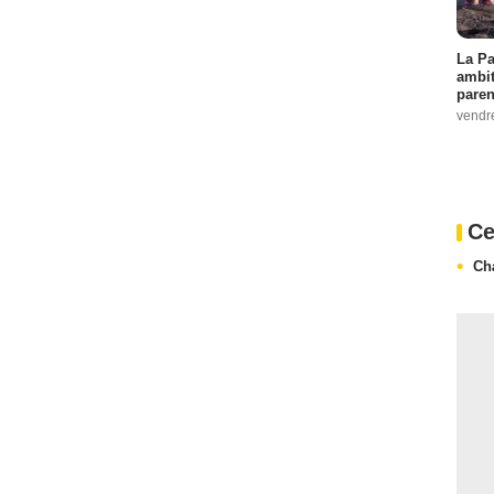
La Pa
ambit
paren
vendr
Ce
Ch