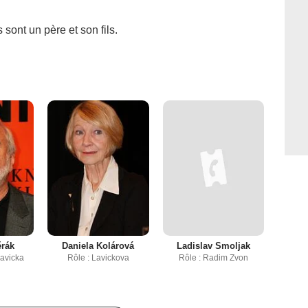
ont un père et son fils.
rák
Daniela Kolárová
Ladislav Smoljak
Lavicka
Rôle : Lavickova
Rôle : Radim Zvon