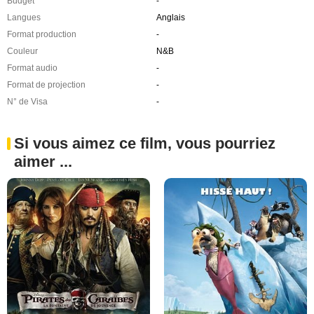
Budget
-
Langues
Anglais
Format production
-
Couleur
N&B
Format audio
-
Format de projection
-
N° de Visa
-
Si vous aimez ce film, vous pourriez
aimer ...