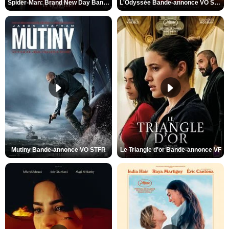
Spider-Man: Brand New Day Bande-annonce VO STFR
L'Odyssée Bande-annonce VO STFR
Mutiny Bande-annonce VO STFR
Le Triangle d'or Bande-annonce VF