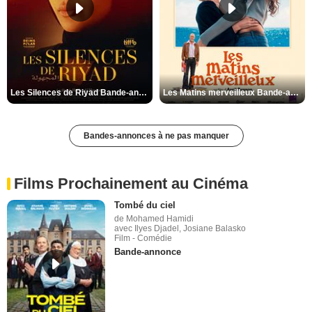
Les Silences de Riyad Bande-annonce VO STFR
Les Matins merveilleux Bande-annonce VF
Bandes-annonces à ne pas manquer
Films Prochainement au Cinéma
Tombé du ciel
de Mohamed Hamidi
avec Ilyes Djadel, Josiane Balasko
Film - Comédie
Bande-annonce