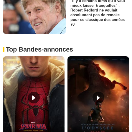
"Il y a certains films qu'il vaut
mieux laisser tranquilles" :
Robert Redford ne voulait
absolument pas de remake
pour ce classique des années
70
Top Bandes-annonces