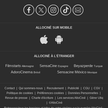
ALLOCINÉ SUR MOBILE
ALLOCINÉ À L'ÉTRANGER
Filmstarts
SensaCine
Beyazperde
Allemagne
Espagne
Turquie
AdoroCinema
Sensacine México
Brésil
Mexique
Contact
|
Qui sommes-nous
|
Recrutement
|
Publicité
|
CGU
|
CGV
|
Politique de cookies
|
Préférences cookies
|
Données Personnelles
|
Revue de presse
|
Charte d'écriture
|
Les services AlloCiné
|
Gérer Utiq
|
©AlloCiné
Retrouvez tous les horaires et infos de votre cinéma sur le numéro AlloCiné :