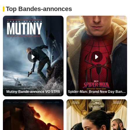
Top Bandes-annonces
Mutiny Bande-annonce VO STFR
Spider-Man: Brand New Day Bande-annonce VO STFR