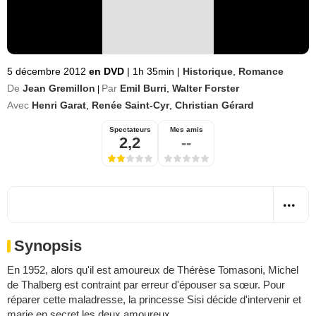
5 décembre 2012
en DVD
|
1h 35min
|
Historique
,
Romance
De
Jean Gremillon
Par
Emil Burri
,
Walter Forster
|
Avec
Henri Garat
,
Renée Saint-Cyr
,
Christian Gérard
Spectateurs
Mes amis
2,2
--
Synopsis
En 1952, alors qu'il est amoureux de Thérèse Tomasoni, Michel
de Thalberg est contraint par erreur d'épouser sa sœur. Pour
réparer cette maladresse, la princesse Sisi décide d'intervenir et
marie en secret les deux amoureux...