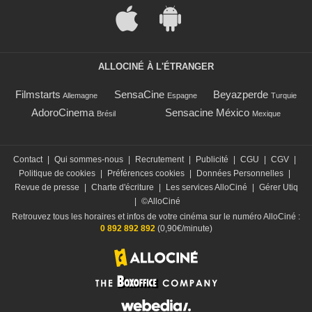
ALLOCINÉ À L'ÉTRANGER
Filmstarts
SensaCine
Beyazperde
Allemagne
Espagne
Turquie
AdoroCinema
Sensacine México
Brésil
Mexique
Contact
|
Qui sommes-nous
|
Recrutement
|
Publicité
|
CGU
|
CGV
|
Politique de cookies
|
Préférences cookies
|
Données Personnelles
|
Revue de presse
|
Charte d'écriture
|
Les services AlloCiné
|
Gérer Utiq
|
©AlloCiné
Retrouvez tous les horaires et infos de votre cinéma sur le numéro AlloCiné :
0 892 892 892
(0,90€/minute)