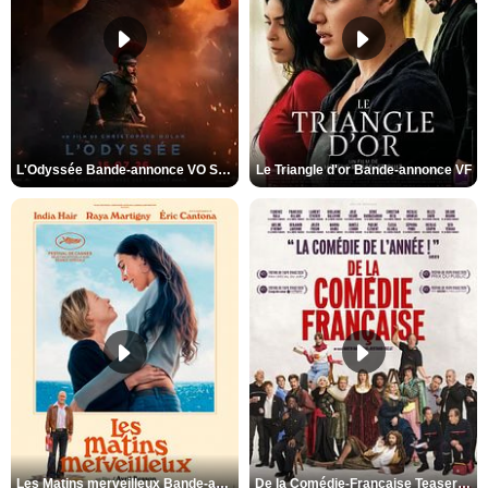
L'Odyssée Bande-annonce VO STFR
Le Triangle d'or Bande-annonce VF
Les Matins merveilleux Bande-annonce VF
De la Comédie-Française Teaser VF