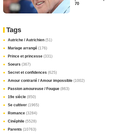
70
Tags
Autriche / Autrichien
(51)
Mariage arrangé
(176)
Prince et princesse
(331)
Soeurs
(367)
Secret et confidences
(625)
Amour contrarié / Amour impossible
(1002)
Passion amoureuse / Fougue
(863)
19e siècle
(850)
Se cultiver
(1965)
Romance
(3284)
Cinéphile
(5528)
Parents
(10763)