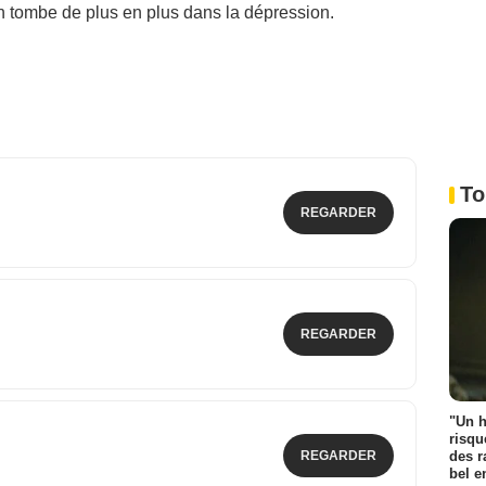
hn tombe de plus en plus dans la dépression.
To
REGARDER
REGARDER
"Un h
risqu
des r
REGARDER
bel 