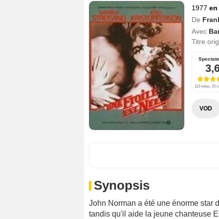
1977
en
De
Fran
Avec
Ba
Titre ori
Spectat
3,
113 notes, 15 c
VOD
Synopsis
John Norman a été une énorme star du
tandis qu'il aide la jeune chanteuse