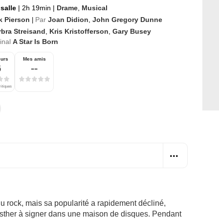
 salle
|
2h 19min
|
Drame
,
Musical
k Pierson
Par
Joan Didion
,
John Gregory Dunne
|
rbra Streisand
,
Kris Kristofferson
,
Gary Busey
ginal
A Star Is Born
eurs
Mes amis
6
--
ritiques
 rock, mais sa popularité a rapidement décliné,
 Esther à signer dans une maison de disques. Pendant