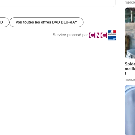
mercr
OD
Voir toutes les offres DVD BLU-RAY
Service proposé par
Spid
meill
!
mercr