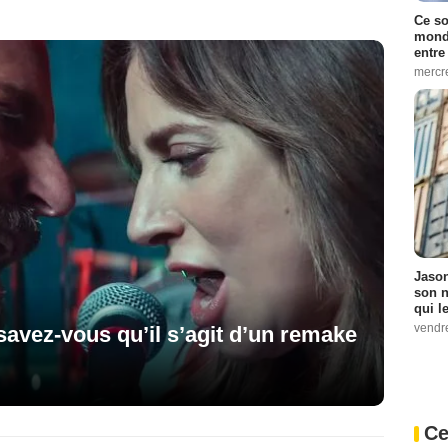
Ce so
monde
entre
mercr
Jason
son n
qui le
vendre
 savez-vous qu’il s’agit d’un remake
Ce