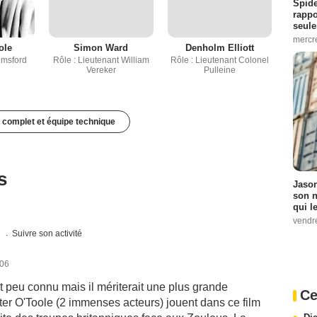
Spide
rappo
seule
mercr
ole
Simon Ward
Denholm Elliott
lmsford
Rôle : Lieutenant William
Rôle : Lieutenant Colonel
Vereker
Pulleine
 complet et équipe technique
s
Jason
son n
qui le
vendre
s
Suivre son activité
006
 peu connu mais il mériterait une plus grande
Ce
ter O'Toole (2 immenses acteurs) jouent dans ce film