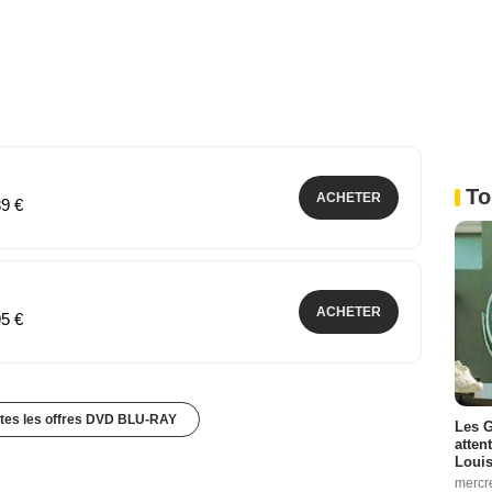
To
ACHETER
89 €
ACHETER
95 €
utes les offres DVD BLU-RAY
Les G
atten
Louis
mercr