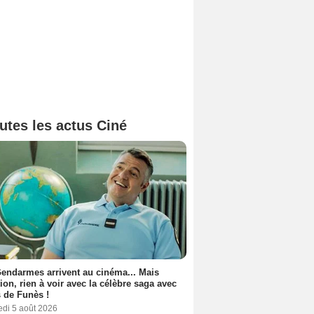
utes les actus Ciné
endarmes arrivent au cinéma... Mais
tion, rien à voir avec la célèbre saga avec
 de Funès !
edi 5 août 2026