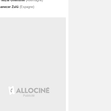
 letzte Offensive
(Allemagne)
anecer Zulú
(Espagne)