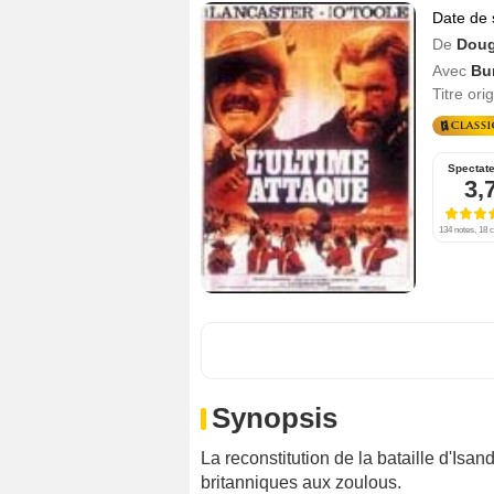
Date de 
De
Doug
Avec
Bu
Titre ori
Spectat
3,
134 notes, 18 c
Synopsis
La reconstitution de la bataille d'Isa
britanniques aux zoulous.