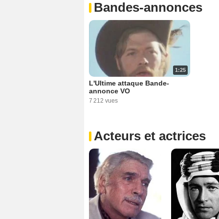
Bandes-annonces
1:25
L'Ultime attaque Bande-
annonce VO
7 212 vues
Acteurs et actrices