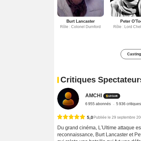
Burt Lancaster
Peter O'To
Rôle : Colonel Durnford
Rôle : Lord Che
Casting
Critiques Spectateur
AMCHI
6 955 abonnés
5 936 critique
5,0
Publiée le 29 septembre 2
Du grand cinéma, L'Ultime attaque est
reconnaissance, Burt Lancaster et Pe