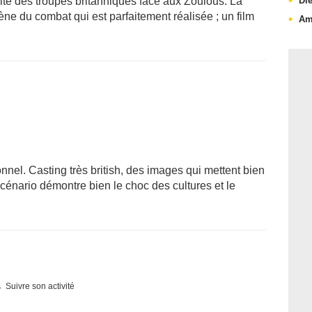
Die
faite des troupes britanniques face aux Zoulous. La
cène du combat qui est parfaitement réalisée ; un film
Am
nnel. Casting très british, des images qui mettent bien
scénario démontre bien le choc des cultures et le
Suivre son activité