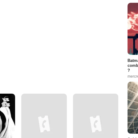
Batma
combi
?
mercr