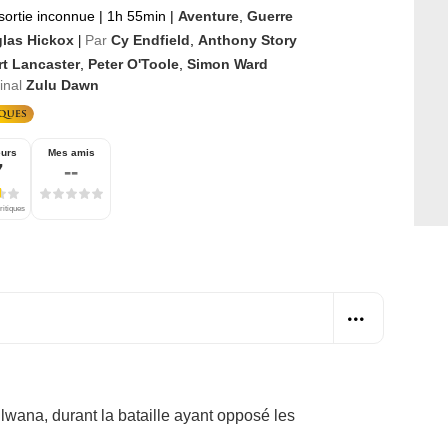
sortie inconnue
|
1h 55min
|
Aventure
,
Guerre
las Hickox
Par
Cy Endfield
,
Anthony Story
|
rt Lancaster
,
Peter O'Toole
,
Simon Ward
ginal
Zulu Dawn
eurs
Mes amis
7
--
ritiques
ndlwana, durant la bataille ayant opposé les