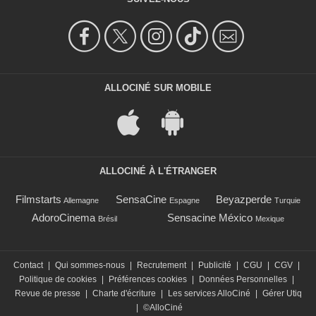
ALLOCINÉ SUR MOBILE
ALLOCINÉ À L'ÉTRANGER
Filmstarts
SensaCine
Beyazperde
Allemagne
Espagne
Turquie
AdoroCinema
Sensacine México
Brésil
Mexique
Contact
|
Qui sommes-nous
|
Recrutement
|
Publicité
|
CGU
|
CGV
|
Politique de cookies
|
Préférences cookies
|
Données Personnelles
|
Revue de presse
|
Charte d'écriture
|
Les services AlloCiné
|
Gérer Utiq
|
©AlloCiné