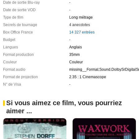
Date de sortie Blu-ray
-
Date de sortie VOD
-
Type de film
Long métrage
Secrets de tournage
4 anecdotes
Box Office France
14 327 entrées
Budget
-
Langues
Anglais
Format production
35mm
Couleur
Couleur
Format audio
missing__Format.Sound.DolbySrDigital
Format de projection
2.35 : 1 Cinemascope
N° de Visa
-
Si vous aimez ce film, vous pourriez
aimer ...