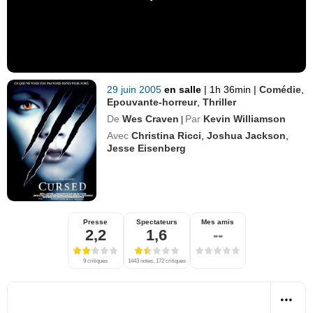
29 juin 2005
en salle
|
1h 36min
|
Comédie
,
Epouvante-horreur
,
Thriller
De
Wes Craven
Par
Kevin Williamson
|
Avec
Christina Ricci
,
Joshua Jackson
,
Jesse Eisenberg
Presse
Spectateurs
Mes amis
2,2
1,6
--
9 critiques
1443 notes, 172 critiques