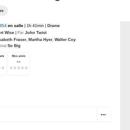
es
1954
en salle
|
1h 41min
|
Drame
rt Wise
Par
John Twist
|
sabeth Fraser
,
Martha Hyer
,
Walter Coy
ginal
So Big
urs
Mes amis
--