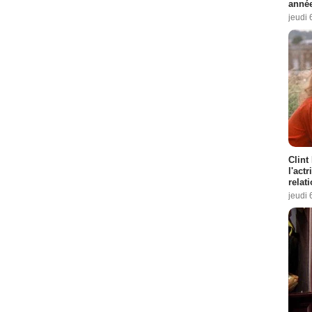
année
jeudi 
Clint
l'act
relat
jeudi 