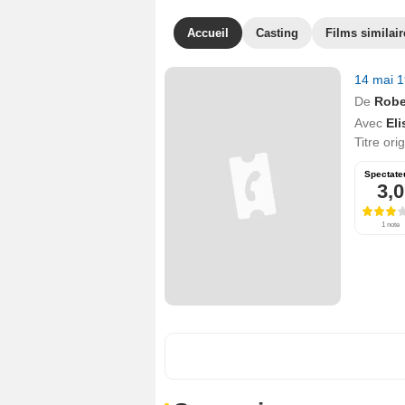
Accueil
Casting
Films similair
14 mai 
De
Robe
Avec
Eli
Titre ori
Spectate
3,0
1 note