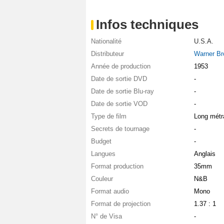
Infos techniques
Nationalité
U.S.A.
Distributeur
Warner Br
Année de production
1953
Date de sortie DVD
-
Date de sortie Blu-ray
-
Date de sortie VOD
-
Type de film
Long métr
Secrets de tournage
-
Budget
-
Langues
Anglais
Format production
35mm
Couleur
N&B
Format audio
Mono
Format de projection
1.37 : 1
N° de Visa
-