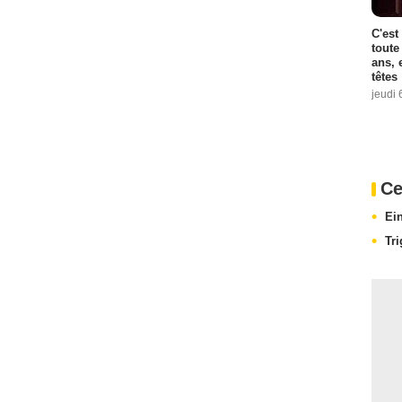
C'est
toute
ans, 
têtes
jeudi 
Ce
Ei
Tr