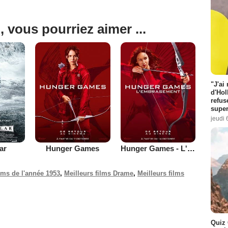
, vous pourriez aimer ...
"J'ai
d'Hol
refus
super
jeudi 
lar
Hunger Games
Hunger Games - L'embrasement
ilms de l'année 1953
,
Meilleurs films Drame
,
Meilleurs films
Quiz 