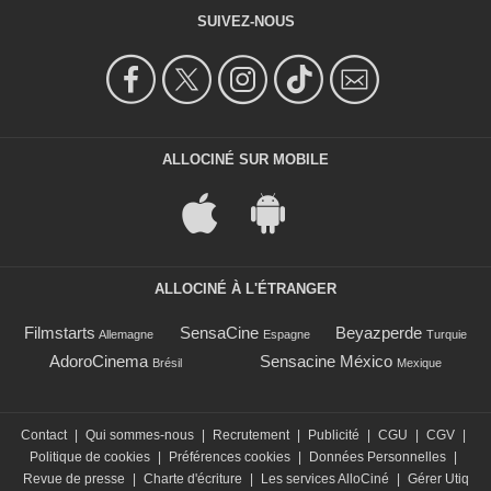
SUIVEZ-NOUS
ALLOCINÉ SUR MOBILE
ALLOCINÉ À L'ÉTRANGER
Filmstarts
SensaCine
Beyazperde
Allemagne
Espagne
Turquie
AdoroCinema
Sensacine México
Brésil
Mexique
Contact
|
Qui sommes-nous
|
Recrutement
|
Publicité
|
CGU
|
CGV
|
Politique de cookies
|
Préférences cookies
|
Données Personnelles
|
Revue de presse
|
Charte d'écriture
|
Les services AlloCiné
|
Gérer Utiq