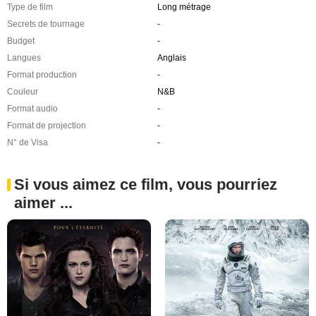
Type de film
Long métrage
Secrets de tournage
-
Budget
-
Langues
Anglais
Format production
-
Couleur
N&B
Format audio
-
Format de projection
-
N° de Visa
-
Si vous aimez ce film, vous pourriez
aimer ...