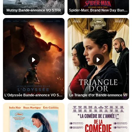
Mutiny Bande-annonce VO STFR
Spider-Man: Brand New Day Bande-annonce VO STFR
L'Odyssée Bande-annonce VO STFR
Le Triangle d'or Bande-annonce VF