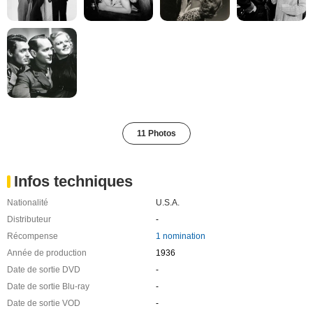
11 Photos
Infos techniques
Nationalité
U.S.A.
Distributeur
-
Récompense
1 nomination
Année de production
1936
Date de sortie DVD
-
Date de sortie Blu-ray
-
Date de sortie VOD
-