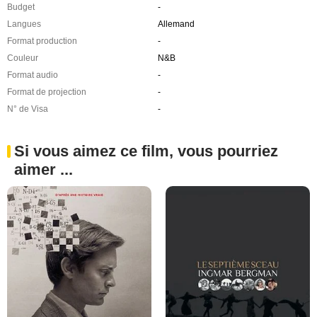
Budget
-
Langues
Allemand
Format production
-
Couleur
N&B
Format audio
-
Format de projection
-
N° de Visa
-
Si vous aimez ce film, vous pourriez
aimer ...