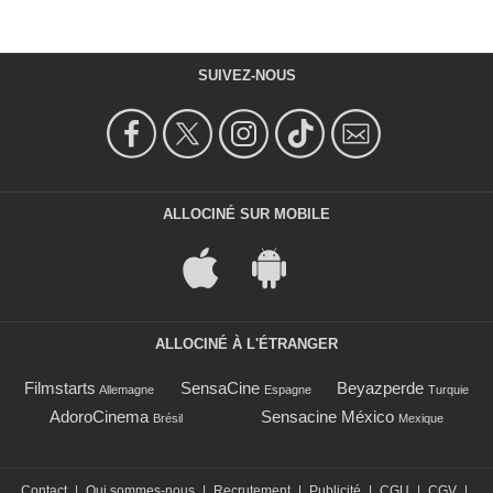
SUIVEZ-NOUS
ALLOCINÉ SUR MOBILE
ALLOCINÉ À L'ÉTRANGER
Filmstarts
SensaCine
Beyazperde
Allemagne
Espagne
Turquie
AdoroCinema
Sensacine México
Brésil
Mexique
Contact
|
Qui sommes-nous
|
Recrutement
|
Publicité
|
CGU
|
CGV
|