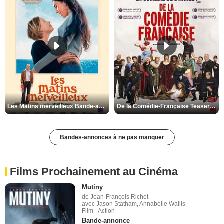
Les Matins merveilleux Bande-annonce VF
De la Comédie-Française Teaser VF
Bandes-annonces à ne pas manquer
Films Prochainement au Cinéma
Mutiny
de Jean-François Richet
avec Jason Statham, Annabelle Wallis
Film - Action
Bande-annonce