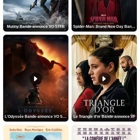
Mutiny Bande-annonce VO STFR
Spider-Man: Brand New Day Bande-annonce VO STFR
L'Odyssée Bande-annonce VO STFR
Le Triangle d'or Bande-annonce VF