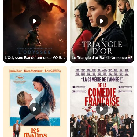
L'Odyssée Bande-annonce VO STFR
Le Triangle d'or Bande-annonce VF