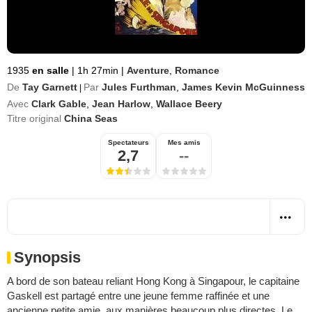
1935
en salle
|
1h 27min
|
Aventure
,
Romance
De
Tay Garnett
Par
Jules Furthman
,
James Kevin McGuinness
|
Avec
Clark Gable
,
Jean Harlow
,
Wallace Beery
Titre original
China Seas
Spectateurs
Mes amis
2,7
--
Synopsis
A bord de son bateau reliant Hong Kong à Singapour, le capitaine
Gaskell est partagé entre une jeune femme raffinée et une
ancienne petite amie, aux manières beaucoup plus directes. Le