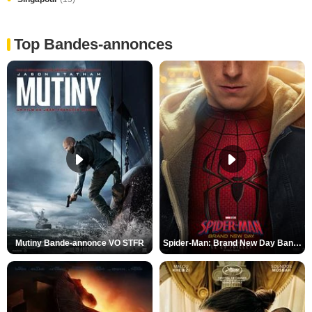
Top Bandes-annonces
Mutiny Bande-annonce VO STFR
Spider-Man: Brand New Day Bande-annonce VO STFR