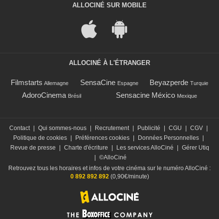
ALLOCINÉ SUR MOBILE
ALLOCINÉ À L'ÉTRANGER
Filmstarts
SensaCine
Beyazperde
Allemagne
Espagne
Turquie
AdoroCinema
Sensacine México
Brésil
Mexique
Contact
|
Qui sommes-nous
|
Recrutement
|
Publicité
|
CGU
|
CGV
|
Politique de cookies
|
Préférences cookies
|
Données Personnelles
|
Revue de presse
|
Charte d'écriture
|
Les services AlloCiné
|
Gérer Utiq
|
©AlloCiné
Retrouvez tous les horaires et infos de votre cinéma sur le numéro AlloCiné :
0 892 892 892
(0,90€/minute)