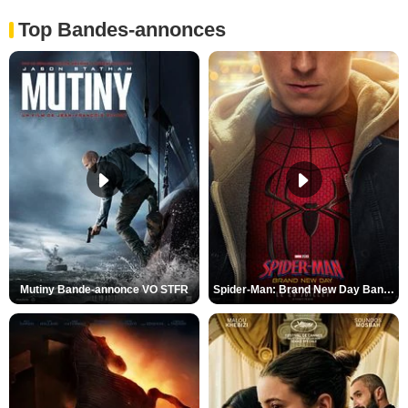
Top Bandes-annonces
Mutiny Bande-annonce VO STFR
Spider-Man: Brand New Day Bande-annonce VO STFR