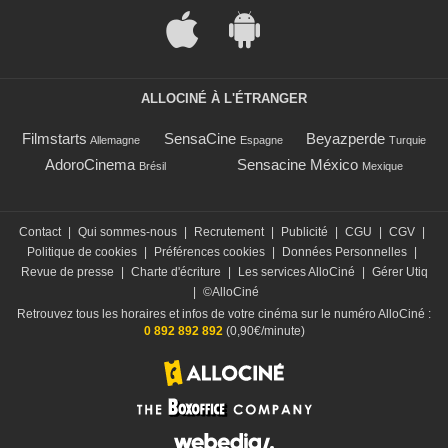
ALLOCINÉ À L'ÉTRANGER
Filmstarts
SensaCine
Beyazperde
Allemagne
Espagne
Turquie
AdoroCinema
Sensacine México
Brésil
Mexique
Contact
|
Qui sommes-nous
|
Recrutement
|
Publicité
|
CGU
|
CGV
|
Politique de cookies
|
Préférences cookies
|
Données Personnelles
|
Revue de presse
|
Charte d'écriture
|
Les services AlloCiné
|
Gérer Utiq
|
©AlloCiné
Retrouvez tous les horaires et infos de votre cinéma sur le numéro AlloCiné :
0 892 892 892
(0,90€/minute)