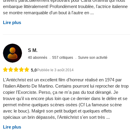
univers particulièrement èprouvant pour Carla Gravina qui nous
embarque littèralement! Profondèment troublèe, l'actrice italienne
se montre remarquable d'un bout à l'autre en ...
Lire plus
S M.
40 abonnés
557 critiques
Suivre son activité
5,0
Publiée le 3 août 2014
L'Antéchrist est un excellent film d'horreur réalisé en 1974 par
l'italien Alberto De Martino. Certains pourront lui reprocher de trop
copier l'Exorciste. Perso, ça ne m'a pas du tout dérangé. Je
trouve qu'il va encore plus loin que ce dernier dans le délire et se
permet même quelques scènes osées (Cf La fameuse scène
avec le bouc). Malgré son petit budget et quelques effets
spéciaux un brin dépassés, l'Antéchrist s'en sort très ...
Lire plus