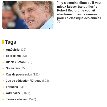
"Il y a certains films qu'il vaut
mieux laisser tranquilles" :
Robert Redford ne voulait
absolument pas de remake
pour ce classique des années
70
Tags
Antéchrist
(16)
Exorcisme
(33)
Diable / Satan
(175)
Souvenirs
(355)
Cas de possession
(122)
Jeu de séduction / Drague
(803)
Frissons
(2382)
Adrénaline
(6021)
Jeunes adultes
(9526)