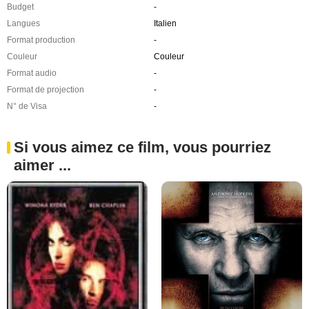
Budget
-
Langues
Italien
Format production
-
Couleur
Couleur
Format audio
-
Format de projection
-
N° de Visa
-
Si vous aimez ce film, vous pourriez
aimer ...