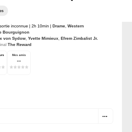
es
sortie inconnue
|
2h 10min
|
Drame
,
Western
e Bourguignon
x von Sydow
,
Yvette Mimieux
,
Efrem Zimbalist Jr.
ginal
The Reward
urs
Mes amis
--