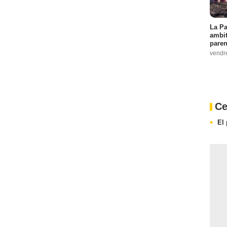
La Pa
ambit
paren
vendr
Ce
El