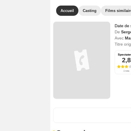
Accueil
Casting
Films similair
Date de 
De
Serg
Avec
Ma
Titre ori
Spectate
2,8
1 note