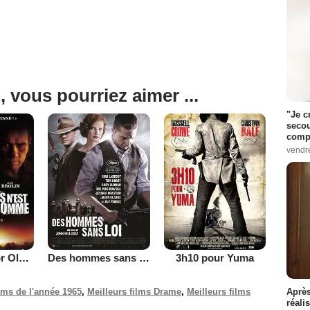
, vous pourriez aimer ...
"Je c
secou
compo
vendr
No Country for Old Men - Non, ce pays n'est pas pour le vieil homme
Des hommes sans loi
3h10 pour Yuma
ilms de l'année 1965
,
Meilleurs films Drame
,
Meilleurs films
Après
réali