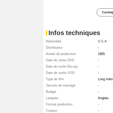
Casting
Infos techniques
Nationalité
U.S.A.
Distributeur
-
Année de production
1965
Date de sortie DVD
-
Date de sortie Blu-ray
-
Date de sortie VOD
-
Type de film
Long métr
Secrets de tournage
-
Budget
-
Langues
Anglais
Format production
-
Couleur
-