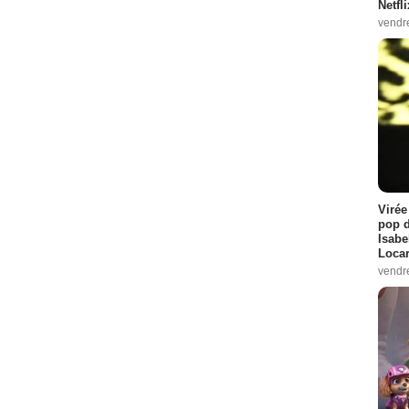
Netfl
vendr
Virée
pop d
Isabe
Loca
vendr