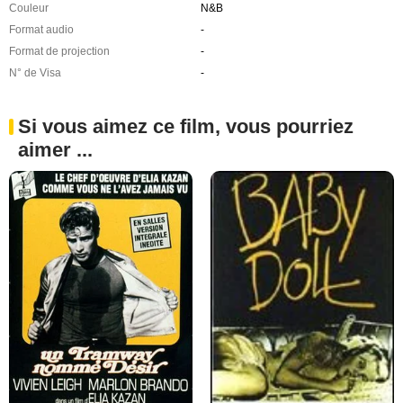
Couleur
N&B
Format audio
-
Format de projection
-
N° de Visa
-
Si vous aimez ce film, vous pourriez
aimer ...