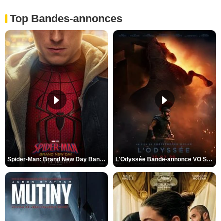
Top Bandes-annonces
Spider-Man: Brand New Day Bande-annonce VO STFR
L'Odyssée Bande-annonce VO STFR