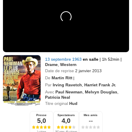
13 septembre 1963
en salle
|
1h 52min
|
Drame
,
Western
Date de reprise
2 janvier 2013
De
Martin Ritt
|
Par
Irving Ravetch
,
Harriet Frank Jr.
Avec
Paul Newman
,
Melvyn Douglas
,
Patricia Neal
Titre original
Hud
Presse
Spectateurs
Mes amis
5,0
4,0
--
1 critique
387 notes, 46 critiques