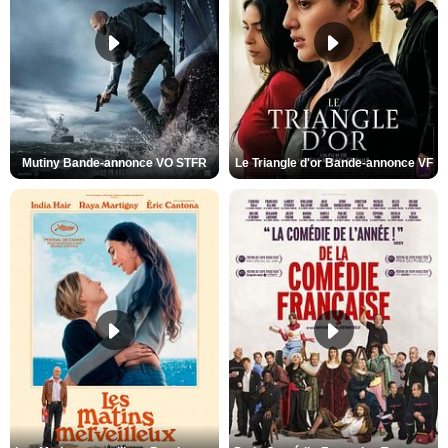
Mutiny Bande-annonce VO STFR
Le Triangle d'or Bande-annonce VF