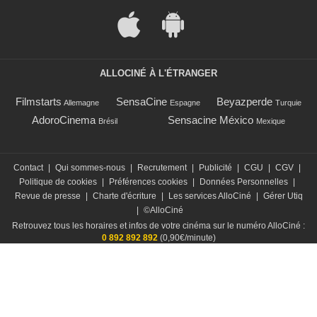
ALLOCINÉ À L'ÉTRANGER
Filmstarts
SensaCine
Beyazperde
Allemagne
Espagne
Turquie
AdoroCinema
Sensacine México
Brésil
Mexique
Contact
|
Qui sommes-nous
|
Recrutement
|
Publicité
|
CGU
|
CGV
|
Politique de cookies
|
Préférences cookies
|
Données Personnelles
|
Revue de presse
|
Charte d'écriture
|
Les services AlloCiné
|
Gérer Utiq
|
©AlloCiné
Retrouvez tous les horaires et infos de votre cinéma sur le numéro AlloCiné :
0 892 892 892
(0,90€/minute)