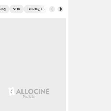
ming
VOD
Blu-Ray, DVD
Photos
Secrets de tournage