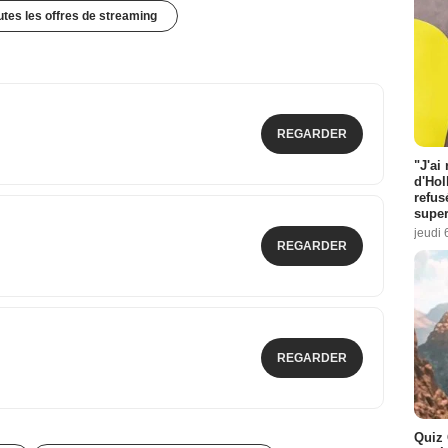
outes les offres de streaming
REGARDER
"J'ai
d'Hol
refus
super
jeudi 
REGARDER
REGARDER
Quiz 