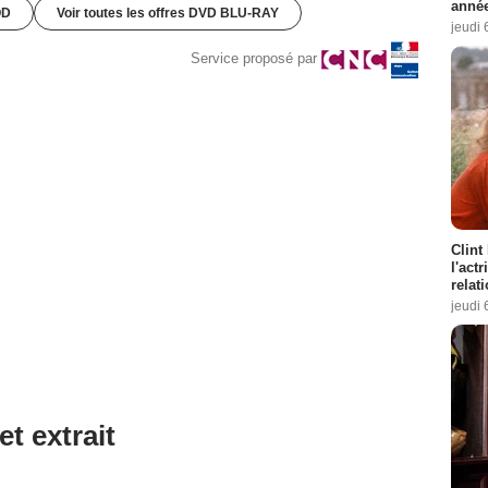
année
OD
Voir toutes les offres DVD BLU-RAY
jeudi 
Service proposé par
Clint
l'act
relat
jeudi 
et extrait