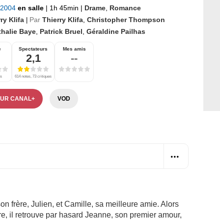
 2004
en salle
|
1h 45min
|
Drame
,
Romance
ry Klifa
Par
Thierry Klifa
,
Christopher Thompson
|
thalie Baye
,
Patrick Bruel
,
Géraldine Pailhas
e
Spectateurs
Mes amis
2,1
--
es
614 notes, 73 critiques
SUR CANAL+
VOD
on frère, Julien, et Camille, sa meilleure amie. Alors
aire, il retrouve par hasard Jeanne, son premier amour,