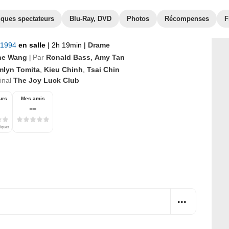
iques spectateurs
Blu-Ray, DVD
Photos
Récompenses
F
 1994
en salle
|
2h 19min
|
Drame
ne Wang
Par
Ronald Bass
,
Amy Tan
|
mlyn Tomita
,
Kieu Chinh
,
Tsai Chin
ginal
The Joy Luck Club
urs
Mes amis
--
tiques