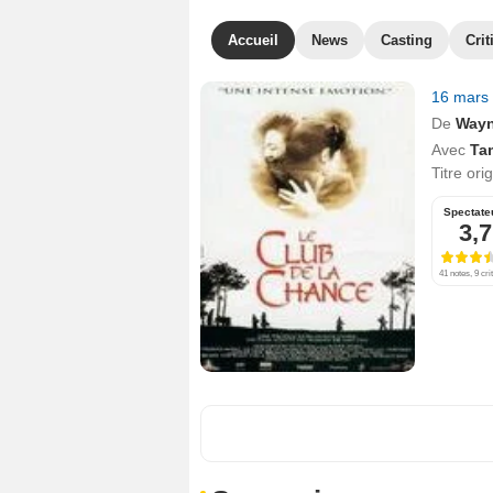
Accueil
News
Casting
Crit
16 mars
De
Way
Avec
Ta
Titre ori
Spectate
3,7
41 notes, 9 cri