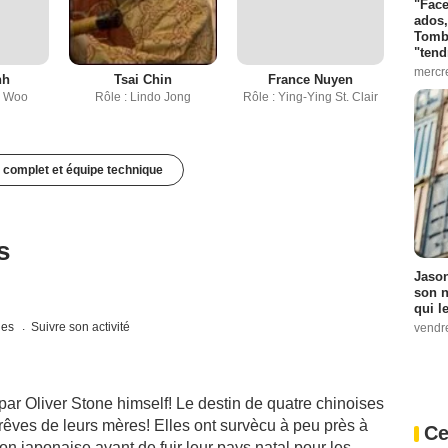
"Face
ados,
Tombo
"tend
mercr
nh
Tsai Chin
France Nuyen
n Woo
Rôle : Lindo Jong
Rôle : Ying-Ying St. Clair
 complet et équipe technique
s
Jason
son n
qui le
ques
Suivre son activité
vendre
par Oliver Stone himself! Le destin de quatre chinoises
 rêves de leurs mères! Elles ont survècu à peu près à
Ce
asion japonaise avant de fuir leur pays natal pour les