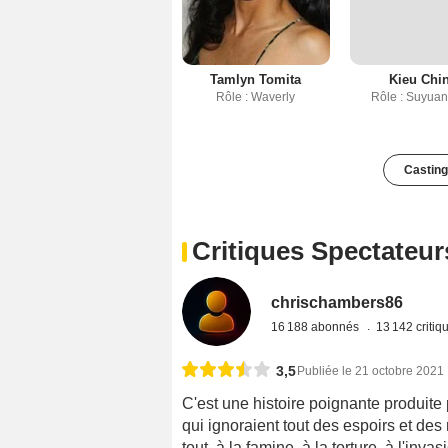
Tamlyn Tomita
Kieu Chi
Rôle : Waverly
Rôle : Suyua
Casting
Critiques Spectateur
chrischambers86
16 188 abonnés
13 142 criti
3,5
Publiée le 21 octobre 2021
C'est une histoire poignante produite 
qui ignoraient tout des espoirs et des
tout, à la famine, à la torture, à l'inv