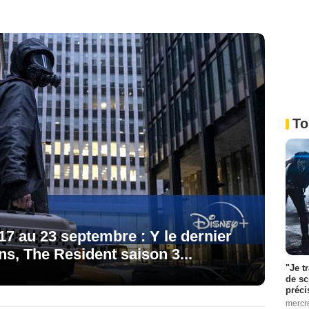
To
7 au 23 septembre : Y le dernier
s, The Resident saison 3...
"Je t
de sc
préci
mercr