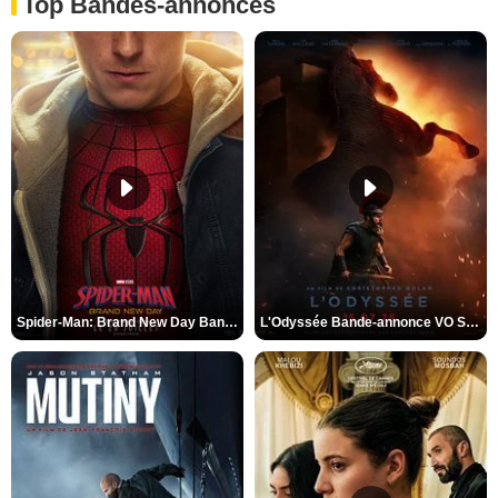
Top Bandes-annonces
Spider-Man: Brand New Day Bande-annonce VO STFR
L'Odyssée Bande-annonce VO STFR