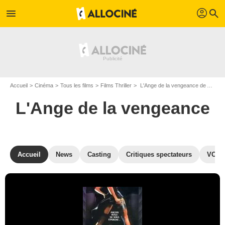
profil
menu
search
Accueil
Cinéma
Tous les films
Films Thriller
L'Ange de la vengeance de Abel Ferrara
L'Ange de la vengeance
Accueil
News
Casting
Critiques spectateurs
VOD