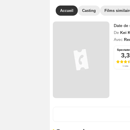
Accueil
Casting
Films similair
Date de 
De
Kei 
Avec
Re
Spectate
3,3
1 note