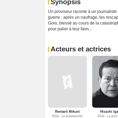
Synopsis
Un proviseur raconte à un journaliste
guerre : après un naufrage, les rescap
Goro, blessé au cours de la catastrop
pour palier à leur faim...
Acteurs et actrices
Rentarô Mikuni
Hisashi Ig
Rôle : Le proviseur/le
Rôle : Le pro