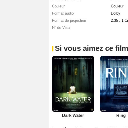
Couleur
Couleur
Format audio
Dolby
Format de projection
2.35 : 1 
N° de Visa
-
Si vous aimez ce film
Dark Water
Ring