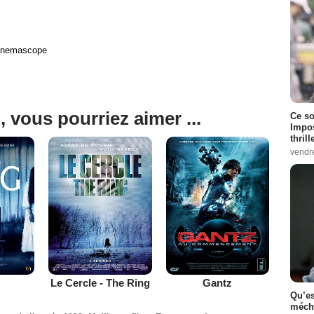
Cinemascope
, vous pourriez aimer ...
Ce so
Impos
thrill
vendr
Le Cercle - The Ring
Gantz
Qu’es
méch