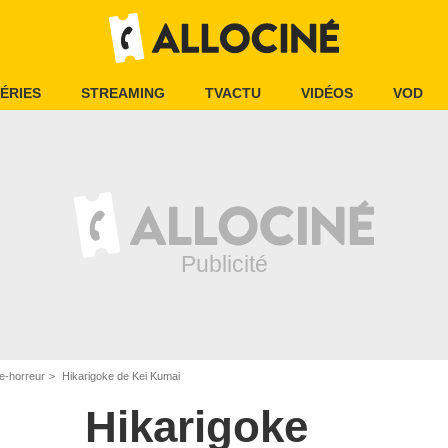
ÉRIES
STREAMING
TVACTU
VIDÉOS
VOD
e-horreur
Hikarigoke de Kei Kumai
Hikarigoke