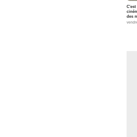
C'est
ciném
des m
vendr