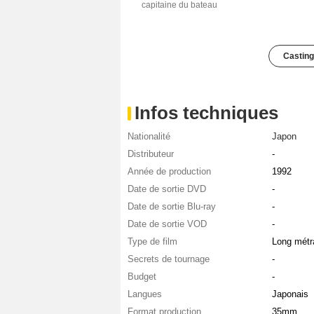
capitaine du bateau
Casting
Infos techniques
Nationalité
Japon
Distributeur
-
Année de production
1992
Date de sortie DVD
-
Date de sortie Blu-ray
-
Date de sortie VOD
-
Type de film
Long métr
Secrets de tournage
-
Budget
-
Langues
Japonais
Format production
35mm