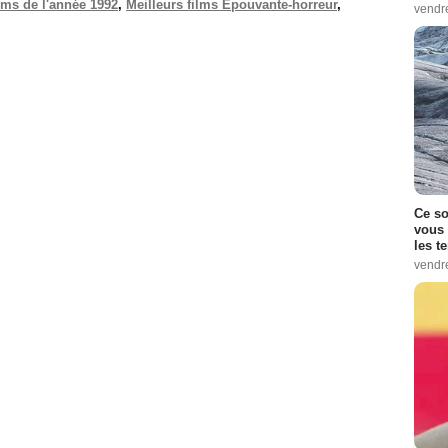
ilms de l'année 1992
,
Meilleurs films Epouvante-horreur
,
vendr
.
Ce so
vous 
les t
vendr