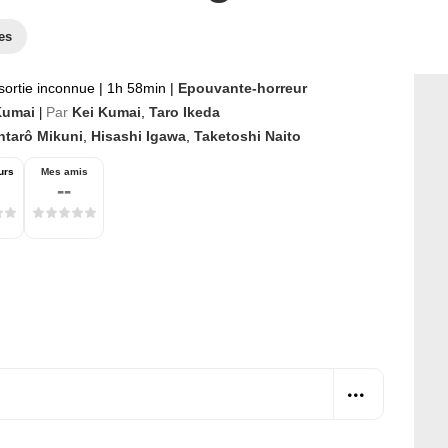
es
sortie inconnue
|
1h 58min
|
Epouvante-horreur
Kumai
Par
Kei Kumai
,
Taro Ikeda
|
ntarô Mikuni
,
Hisashi Igawa
,
Taketoshi Naito
urs
Mes amis
--