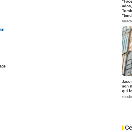
"Face
ados,
Tombo
"tend
mercr
ion
age
Jason
son n
qui le
vendre
Ce