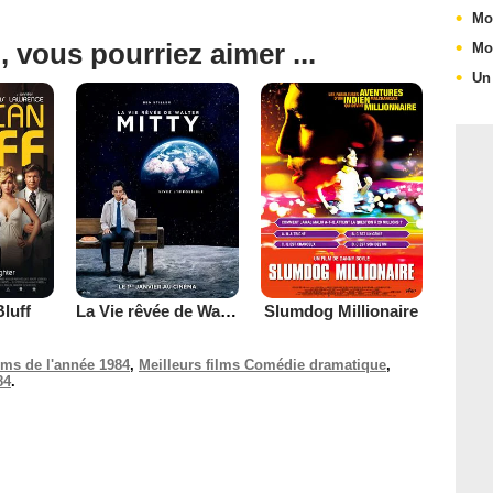
Mo
, vous pourriez aimer ...
Mo
Un
luff
La Vie rêvée de Walter Mitty
Slumdog Millionaire
ilms de l'année 1984
,
Meilleurs films Comédie dramatique
,
84
.