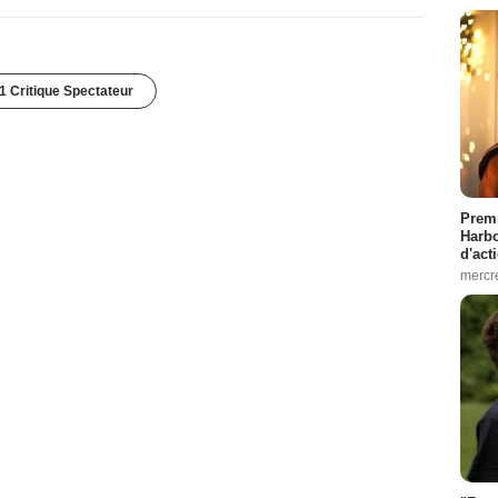
1 Critique Spectateur
Premi
Harbo
d'act
mercr