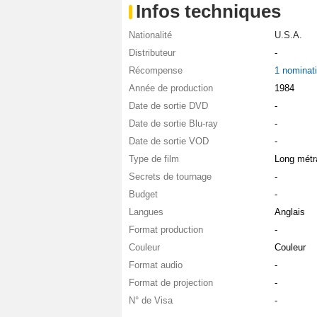
Infos techniques
Nationalité
U.S.A.
Distributeur
-
Récompense
1 nominat
Année de production
1984
Date de sortie DVD
-
Date de sortie Blu-ray
-
Date de sortie VOD
-
Type de film
Long métr
Secrets de tournage
-
Budget
-
Langues
Anglais
Format production
-
Couleur
Couleur
Format audio
-
Format de projection
-
N° de Visa
-