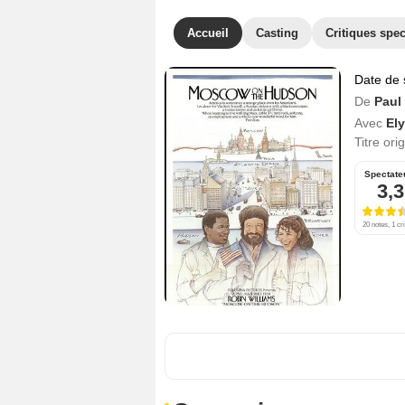
Accueil
Casting
Critiques spec
Date de 
De
Paul
Avec
El
Titre ori
Spectate
3,3
20 notes, 1 cri