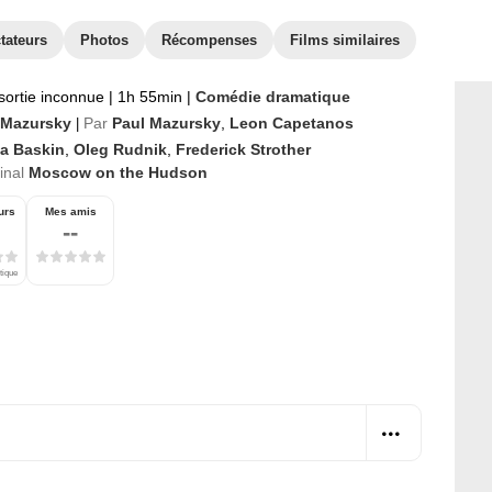
tateurs
Photos
Récompenses
Films similaires
sortie inconnue
|
1h 55min
|
Comédie dramatique
 Mazursky
Par
Paul Mazursky
,
Leon Capetanos
|
ya Baskin
,
Oleg Rudnik
,
Frederick Strother
ginal
Moscow on the Hudson
urs
Mes amis
--
tique