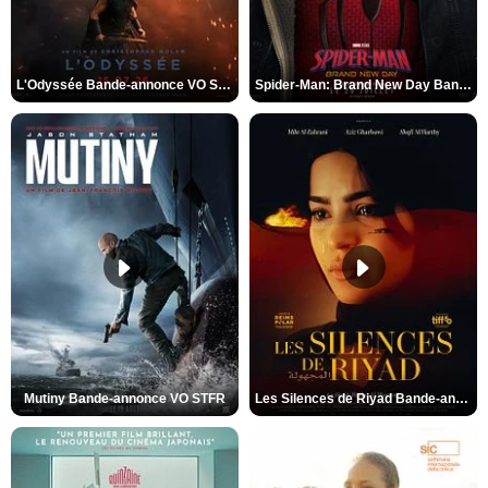
L'Odyssée Bande-annonce VO STFR
Spider-Man: Brand New Day Bande-annonce VO STFR
Mutiny Bande-annonce VO STFR
Les Silences de Riyad Bande-annonce VO STFR