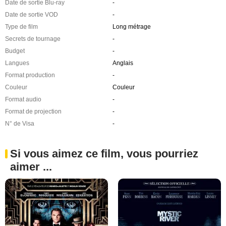
Date de sortie Blu-ray
-
Date de sortie VOD
-
Type de film
Long métrage
Secrets de tournage
-
Budget
-
Langues
Anglais
Format production
-
Couleur
Couleur
Format audio
-
Format de projection
-
N° de Visa
-
Si vous aimez ce film, vous pourriez
aimer ...