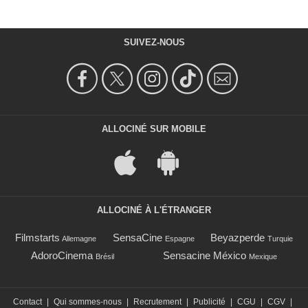
SUIVEZ-NOUS
ALLOCINÉ SUR MOBILE
ALLOCINÉ À L'ÉTRANGER
Filmstarts
SensaCine
Beyazperde
Allemagne
Espagne
Turquie
AdoroCinema
Sensacine México
Brésil
Mexique
Contact
|
Qui sommes-nous
|
Recrutement
|
Publicité
|
CGU
|
CGV
|