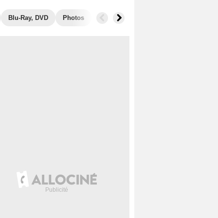
Blu-Ray, DVD
Photos
Musique
Secrets de tournage
B