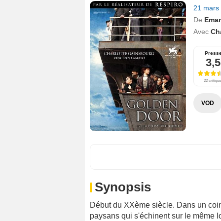
21 mars
De
Eman
Avec
Ch
Press
3,5
22 critiqu
VOD
Synopsis
Début du XXème siècle. Dans un coin 
paysans qui s'échinent sur le même lo