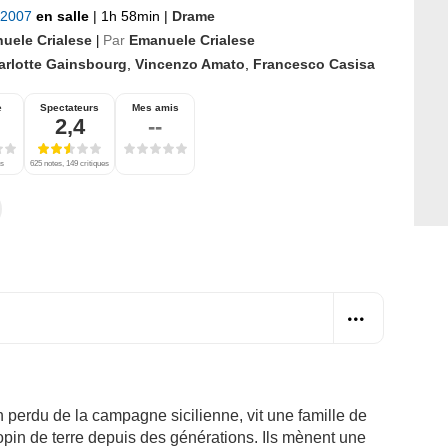
 2007
en salle
|
1h 58min
|
Drame
uele Crialese
Par
Emanuele Crialese
|
arlotte Gainsbourg
,
Vincenzo Amato
,
Francesco Casisa
e
Spectateurs
Mes amis
2,4
--
es
625 notes, 149 critiques
perdu de la campagne sicilienne, vit une famille de
pin de terre depuis des générations. Ils mènent une