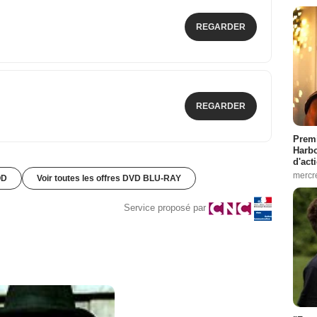
REGARDER
REGARDER
Premi
Harbo
d'act
mercr
OD
Voir toutes les offres DVD BLU-RAY
Service proposé par