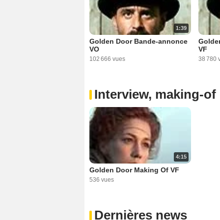
1:39
Golden Door Bande-annonce
Golde
VO
VF
102 666 vues
38 780 
Interview, making-of 
4:15
Golden Door Making Of VF
536 vues
Dernières news