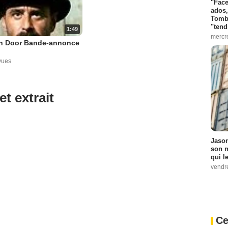
"Face
ados,
Tombo
"tend
1:49
mercr
n Door Bande-annonce
vues
et extrait
Jason
son n
qui le
vendre
Ce