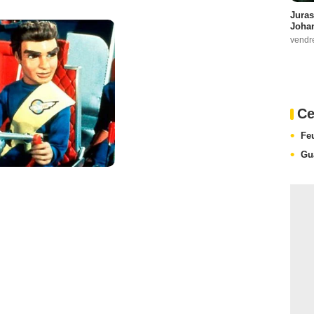
Juras
Johan
vendr
Ce
Feu
Gu