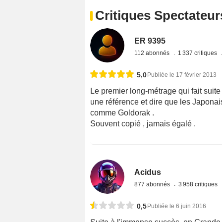
Critiques Spectateur
ER 9395
112 abonnés
1 337 critiques
5,0
Publiée le 17 février 2013
Le premier long-métrage qui fait suite 
une référence et dire que les Japona
comme Goldorak .
Souvent copié , jamais égalé .
Acidus
877 abonnés
3 958 critiques
0,5
Publiée le 6 juin 2016