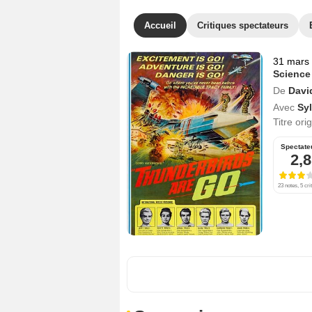
Accueil
Critiques spectateurs
31 mars
Science
De
Davi
Avec
Sy
Titre ori
Spectate
2,8
23 notes, 5 cri