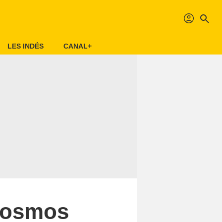
profil
search
LES INDÉS
CANAL+
 cosmos