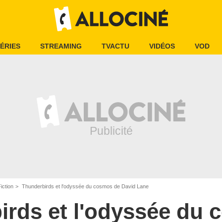
ÉRIES
STREAMING
TVACTU
VIDÉOS
VOD
iction
Thunderbirds et l'odyssée du cosmos de David Lane
irds et l'odyssée du