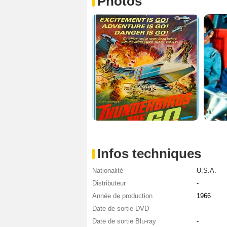
Photos
Infos techniques
Nationalité
U.S.A.
Distributeur
-
Année de production
1966
Date de sortie DVD
-
Date de sortie Blu-ray
-