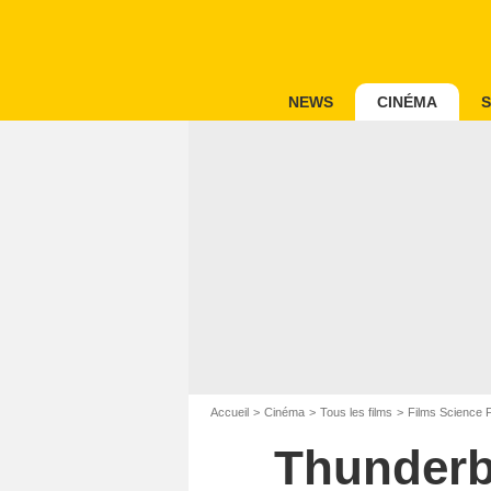
NEWS
CINÉMA
S
Accueil
Cinéma
Tous les films
Films Science F
Thunderb