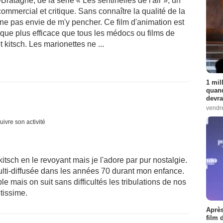
atagne, de la série « Les sentinelles de l'air », un
 commercial et critique. Sans connaître la qualité de la
nne pas envie de m'y pencher. Ce film d'animation est
fique plus efficace que tous les médocs ou films de
 kitsch. Les marionettes ne ...
1 mil
quand
devra
vendr
uivre son activité
kitsch en le revoyant mais je l'adore par pur nostalgie.
lti-diffusée dans les années 70 durant mon enfance.
e mais on suit sans difficultés les tribulations de nos
tissime.
Après
film 