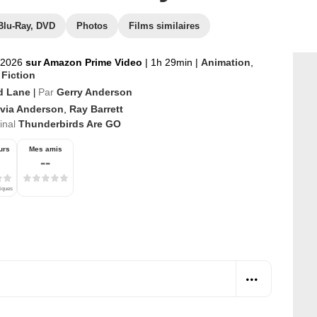
Blu-Ray, DVD
Photos
Films similaires
 2026
sur Amazon Prime Video
|
1h 29min
|
Animation
,
 Fiction
d Lane
Par
Gerry Anderson
|
lvia Anderson
,
Ray Barrett
ginal
Thunderbirds Are GO
urs
Mes amis
--
tiques