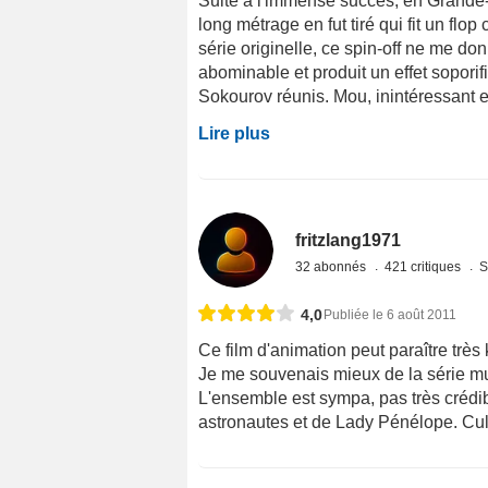
Suite à l'immense succès, en Grande-Br
long métrage en fut tiré qui fit un flop
série originelle, ce spin-off ne me do
abominable et produit un effet sopori
Sokourov réunis. Mou, inintéressant et
Lire plus
fritzlang1971
32 abonnés
421 critiques
S
4,0
Publiée le 6 août 2011
Ce film d'animation peut paraître très 
Je me souvenais mieux de la série mu
L'ensemble est sympa, pas très crédibl
astronautes et de Lady Pénélope. Cul