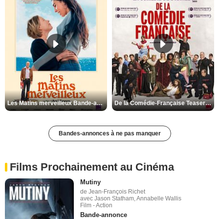
Les Matins merveilleux Bande-annonce VF
De la Comédie-Française Teaser VF
Bandes-annonces à ne pas manquer
Films Prochainement au Cinéma
Mutiny
de Jean-François Richet
avec Jason Statham, Annabelle Wallis
Film - Action
Bande-annonce