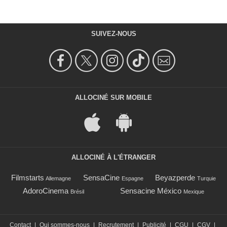
SUIVEZ-NOUS
ALLOCINÉ SUR MOBILE
ALLOCINÉ À L'ÉTRANGER
Filmstarts
SensaCine
Beyazperde
Allemagne
Espagne
Turquie
AdoroCinema
Sensacine México
Brésil
Mexique
Contact
|
Qui sommes-nous
|
Recrutement
|
Publicité
|
CGU
|
CGV
|