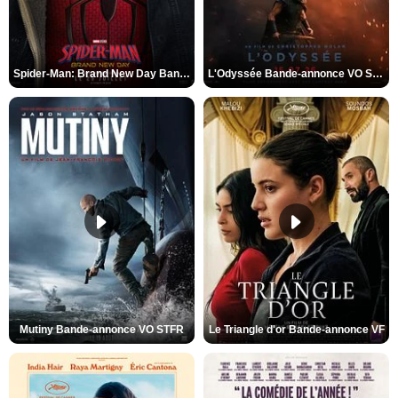
Spider-Man: Brand New Day Bande-annonce VO STFR
L'Odyssée Bande-annonce VO STFR
Mutiny Bande-annonce VO STFR
Le Triangle d'or Bande-annonce VF