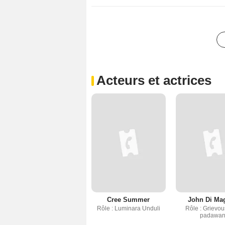
Acteurs et actrices
Cree Summer
John Di Ma
Rôle : Luminara Unduli
Rôle : Grievou
padawa