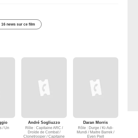
16 news sur ce film
ggio
André Sogliuzzo
Daran Morris
s / Un
Rôle : Capitaine ARC /
Rôle : Durge / Ki-Adi-
n
Droïde de Combat /
Mundi / Maitre Barrek /
Clonetrooper / Capitaine
Even Piell