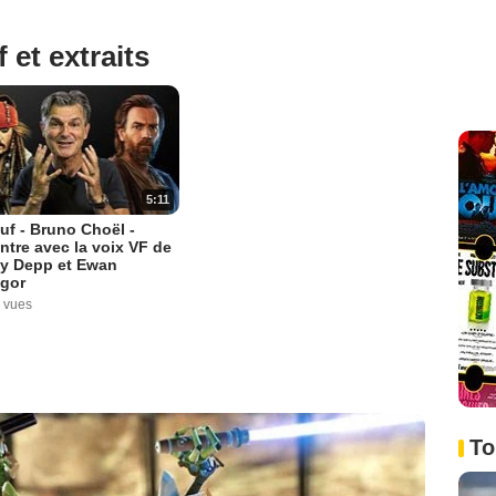
 et extraits
5:11
uf - Bruno Choël -
tre avec la voix VF de
y Depp et Ewan
gor
 vues
To