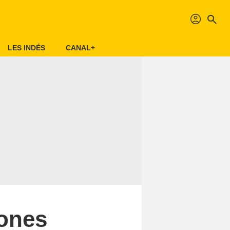
profil
search
LES INDÉS
CANAL+
lones