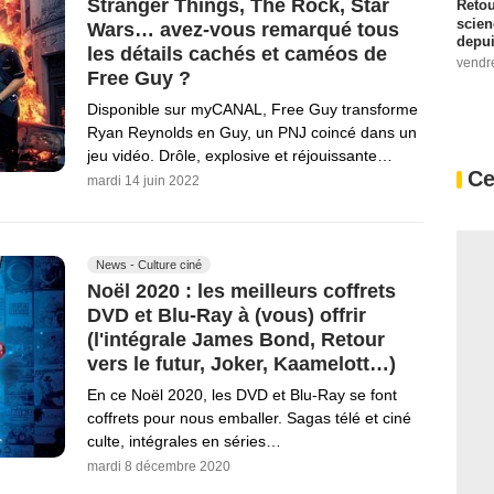
Stranger Things, The Rock, Star
Retou
scien
Wars… avez-vous remarqué tous
depui
les détails cachés et caméos de
vendr
Free Guy ?
Disponible sur myCANAL, Free Guy transforme
Ryan Reynolds en Guy, un PNJ coincé dans un
jeu vidéo. Drôle, explosive et réjouissante…
Ce
mardi 14 juin 2022
News - Culture ciné
Noël 2020 : les meilleurs coffrets
DVD et Blu-Ray à (vous) offrir
(l'intégrale James Bond, Retour
vers le futur, Joker, Kaamelott…)
En ce Noël 2020, les DVD et Blu-Ray se font
coffrets pour nous emballer. Sagas télé et ciné
culte, intégrales en séries…
mardi 8 décembre 2020