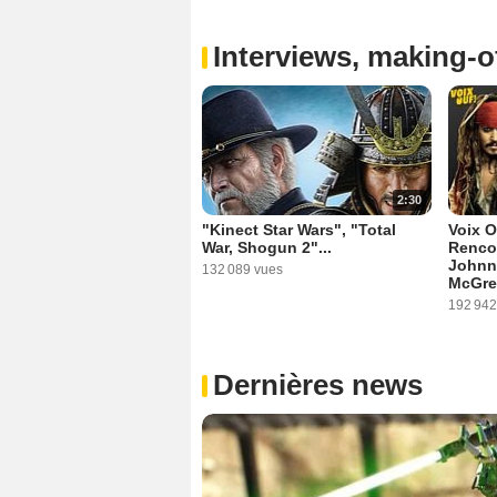
Interviews, making-of
2:30
"Kinect Star Wars", "Total
Voix O
War, Shogun 2"...
Rencon
Johnn
132 089 vues
McGre
192 942
Dernières news