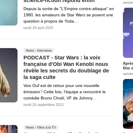
science-fiction répond enfin
vendr
Depuis la sortie de "L'Empire contre-attaque" en
1980, les amateurs de Star Wars se posent une
question à propos de Yoda.…
lundi 28 avril 2025
News - Interviews
PODCAST - Star Wars : la voix
Après
française d'Obi Wan Kenobi nous
film 
révèle les secrets du doublage de
vendr
la saga culte
Voix Ouf est de retour pour une nouvelle
émission ! Cette fois, l'équipe a rencontré le
comédie Bruno Choël, VF de Johnny…
lundi 26 septembre 2022
News - Films à la TV