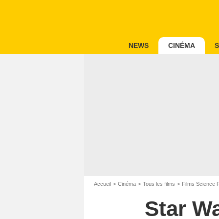
NEWS
CINÉMA
S
Accueil
Cinéma
Tous les films
Films Science F
Star Wa