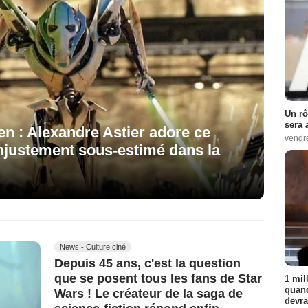
Un rô
sera 
en : Alexandre Astier adore ce
vendr
njustement sous-estimé dans la
News - Culture ciné
Depuis 45 ans, c'est la question
que se posent tous les fans de Star
1 mil
quand
Wars ! Le créateur de la saga de
devra