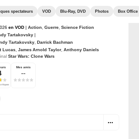
iques spectateurs
VOD
Blu-Ray, DVD
Photos
Box Office
2026
en VOD
|
Action
,
Guerre
,
Science Fiction
dy Tartakovsky
|
ndy Tartakovsky
,
Darrick Bachman
t Lucas
,
James Arnold Taylor
,
Anthony Daniels
ginal
Star Wars: Clone Wars
eurs
Mes amis
4
--
critiques