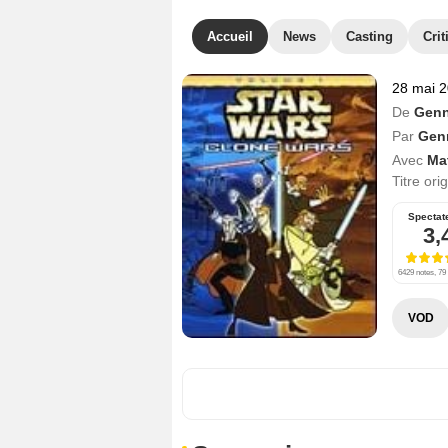
Accueil
News
Casting
Crit
28 mai 
De
Genn
Par
Gen
Avec
Ma
Titre ori
Spectat
3,
6429 notes, 79 
VOD