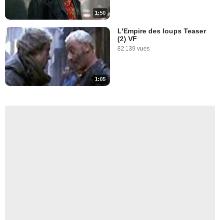
1:50
L'Empire des loups Teaser
(2) VF
82 139 vues
1:05