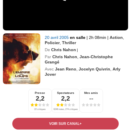
20 avril 2005
en salle
|
2h 08min
|
Action
,
Policier
,
Thriller
De
Chris Nahon
|
Par
Chris Nahon
,
Jean-Christophe
Grangé
Avec
Jean Reno
,
Jocelyn Quivrin
,
Arly
Jover
Presse
Spectateurs
Mes amis
2,2
2,2
--
22 critiques
6246 notes, 274 critiques
VOIR SUR CANAL+