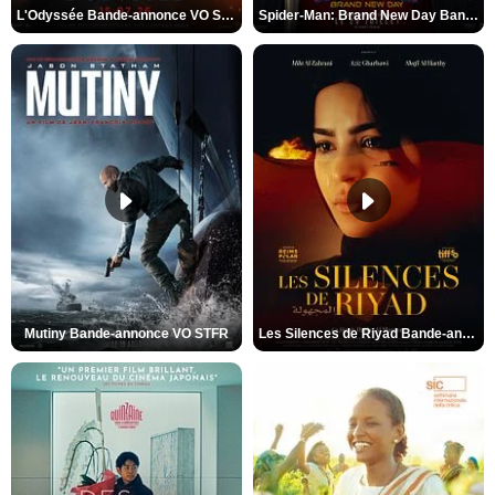
L'Odyssée Bande-annonce VO STFR
Spider-Man: Brand New Day Bande-annonce VO STFR
Mutiny Bande-annonce VO STFR
Les Silences de Riyad Bande-annonce VO STFR