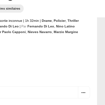
lms similaires
sortie inconnue
|
1h 32min
|
Drame
,
Policier
,
Thriller
ando Di Leo
Par
Fernando Di Leo
,
Nino Latino
|
er Paolo Capponi
,
Nieves Navarro
,
Marzio Margine