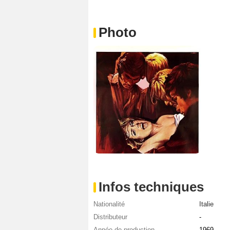
Photo
Infos techniques
Nationalité
Italie
Distributeur
-
Année de production
1969