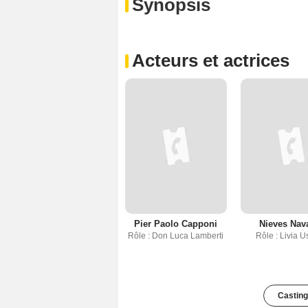
Synopsis
Acteurs et actrices
Pier Paolo Capponi
Nieves Nav
Rôle : Don Luca Lamberti
Rôle : Livia U
Casting