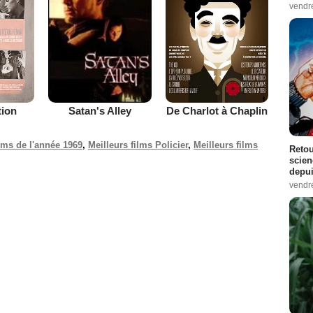
vendr
tion
De Charlot à Chaplin
Satan's Alley
ilms de l'année 1969
,
Meilleurs films Policier
,
Meilleurs films
Retou
scien
depui
vendr