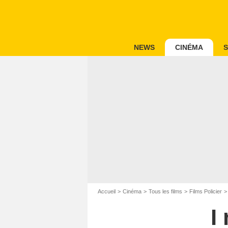
NEWS
CINÉMA
S
Accueil
Cinéma
Tous les films
Films Policier
I