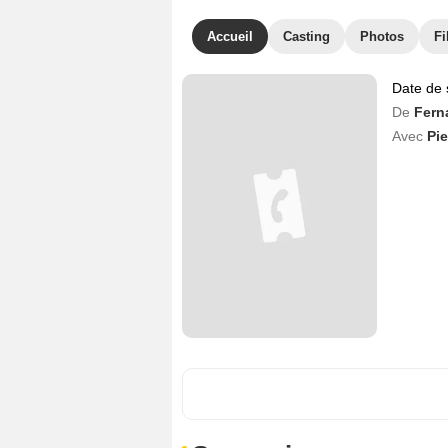
Accueil
Casting
Photos
Fi
Date de 
De
Fern
Avec
Pi