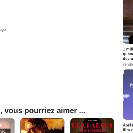
age
1 mil
quand
devra
vendr
, vous pourriez aimer ...
Après
film 