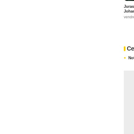
Juras
Johan
vendr
Ce
No