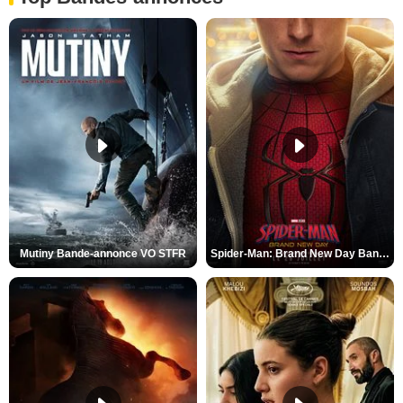
Mutiny Bande-annonce VO STFR
Spider-Man: Brand New Day Bande-annonce VO STFR