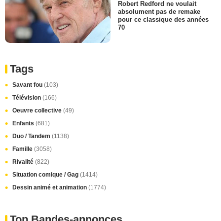
Robert Redford ne voulait
absolument pas de remake
pour ce classique des années
70
Tags
Savant fou
(103)
Télévision
(166)
Oeuvre collective
(49)
Enfants
(681)
Duo / Tandem
(1138)
Famille
(3058)
Rivalité
(822)
Situation comique / Gag
(1414)
Dessin animé et animation
(1774)
Top Bandes-annonces