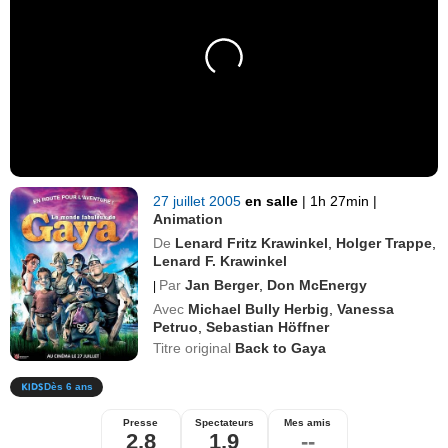
27 juillet 2005
en salle
|
1h 27min
|
Animation
De
Lenard Fritz Krawinkel
,
Holger Trappe
,
Lenard F. Krawinkel
Par
Jan Berger
,
Don McEnergy
|
Avec
Michael Bully Herbig
,
Vanessa
Petruo
,
Sebastian Höffner
Titre original
Back to Gaya
Dès 6 ans
Presse
Spectateurs
Mes amis
2,8
1,9
--