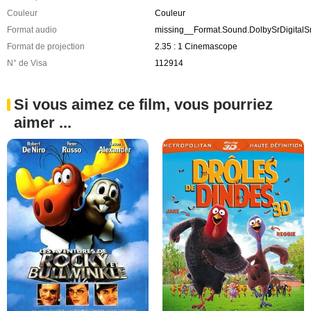
Couleur
Couleur
Format audio
missing__Format.Sound.DolbySrDigital
Format de projection
2.35 : 1 Cinemascope
N° de Visa
112914
Si vous aimez ce film, vous pourriez
aimer ...