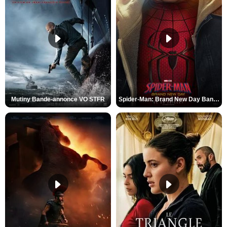
Mutiny Bande-annonce VO STFR
Spider-Man: Brand New Day Bande-annonce VO STFR