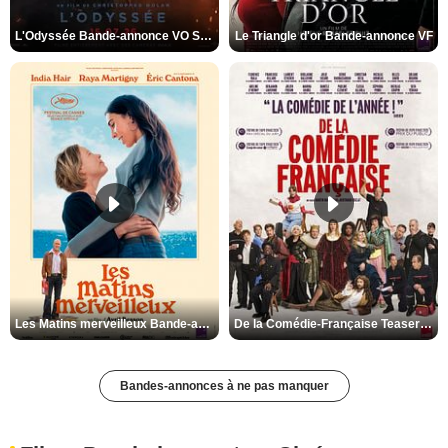
L'Odyssée Bande-annonce VO STFR
Le Triangle d'or Bande-annonce VF
Les Matins merveilleux Bande-annonce VF
De la Comédie-Française Teaser VF
Bandes-annonces à ne pas manquer