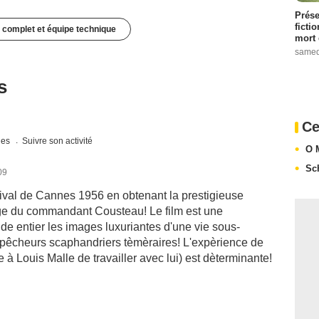
Prése
ficti
 complet et équipe technique
mort 
samed
s
Ce
ques
Suivre son activité
O 
Sc
09
ival de Cannes 1956 en obtenant la prestigieuse
age du commandant Cousteau! Le film est une
nde entier les images luxuriantes d'une vie sous-
s pêcheurs scaphandriers tèmèraires! L'expèrience de
à Louis Malle de travailler avec lui) est dèterminante!