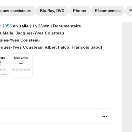
iques spectateurs
Blu-Ray, DVD
Photos
Récompenses
F
er 1956
en salle
|
1h 26min
|
Documentaire
s Malle
,
Jacques-Yves Cousteau
|
ques-Yves Cousteau
cques-Yves Cousteau
,
Albert Falco
,
François Saout
eurs
Mes amis
2
--
ritiques