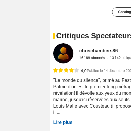
Casting
Critiques Spectateur
chrischambers86
16 189 abonnés
13 142 criti
4,0
Publiée le 14 décembre 20
"Le monde du silence", primè au Fest
Palme d'or, est le premier long-mètr
rèvèlation! il dèvoile aux yeux du mo
marine, jusqu'ici rèservèes aux seul
Louis Malle avec Cousteau (il propose 
il ...
Lire plus