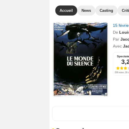
Accueil
News
Casting
Crit
15 févri
De
Loui
Par
Jac
Avec
Ja
Spectat
3,
208 notes, 28 c