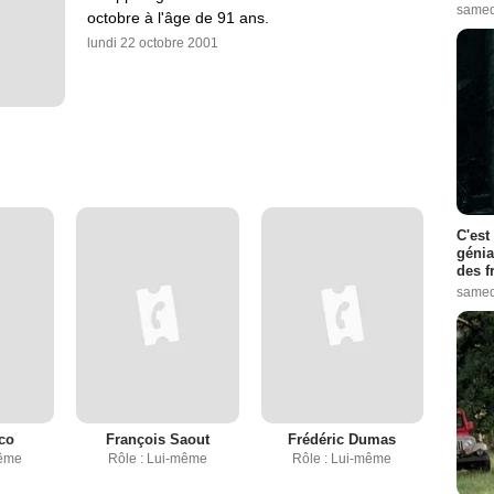
samed
octobre à l'âge de 91 ans.
lundi 22 octobre 2001
C'est
génia
des f
samed
lco
François Saout
Frédéric Dumas
même
Rôle : Lui-même
Rôle : Lui-même