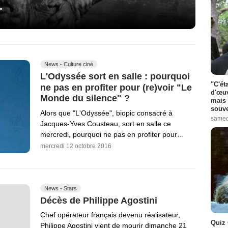
.
News - Culture ciné
L'Odyssée sort en salle : pourquoi
"C'ét
ne pas en profiter pour (re)voir "Le
d'œuv
Monde du silence" ?
mais 
souve
Alors que "L'Odyssée", biopic consacré à
samed
Jacques-Yves Cousteau, sort en salle ce
mercredi, pourquoi ne pas en profiter pour…
mercredi 12 octobre 2016
News - Stars
Décès de Philippe Agostini
Chef opérateur français devenu réalisateur,
Quiz 
Philippe Agostini vient de mourir dimanche 21